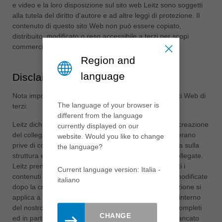
e video e la loro disposizione sul sito web Leitz sono soggetti
ประเทศไทย
alla tutela del diritto d'autore e ad altre leggi di protezione. Il
ไทย
contenuto di questo sito Web non può essere copiato,
distribuito, modificato o reso accessibile a terzi per scopi
Україна
commerciali.
yкраїнська
Region and
language
Disclaimer
Nota importante sui collegamenti indiretti o diretti a siti Web di
The language of your browser is
terzi:
different from the language
Leitz dichiara espressamente che, al momento della creazione
currently displayed on our
del collegamento, le pagine collegate corrispondenti erano
website. Would you like to change
prive di contenuti illegali. Leitz non ha alcuna influenza sulla
the language?
struttura e sui contenuti attuali e futuri delle pagine collegate.
Leitz prende quindi espressamente le distanze da tutti i
Current language version: Italia -
contenuti di tutte le pagine collegate che sono state modificate
italiano
dopo la creazione del collegamento. Questa dichiarazione si
applica a tutti i collegamenti e riferimenti impostati all'interno
del nostro sito web. Per i contenuti illegali, errati o incompleti
CHANGE
ed in particolare per i danni derivanti dall'uso o dal mancato