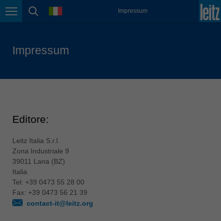
lingua
Impressum
México
Navigazione della pagina
ricerca della pagina
español
Nederland
Impressum
nederlands
Österreich
deutsch
Polska
polski
Editore:
Portugal
Leitz Italia S.r.l.
português
Zona Industriale 9
România
39011 Lana (BZ)
Italia
Română
Tel: +39 0473 55 28 00
Schweiz
Fax: +39 0473 56 21 39
deutsch
français
contact-it@leitz.org