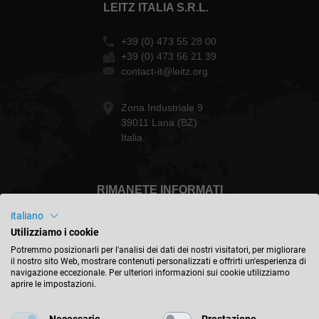
LEITZ ITALIA S.R.L.
+39 (0) 473 55 28 00
+39 (0) 473 56 21 39
contact-it@leitz.org
Zona Industriale 9
39011 Lana (BZ)
Italia
RIMANETE INFORMATI
italiano
Utilizziamo i cookie
Potremmo posizionarli per l'analisi dei dati dei nostri visitatori, per migliorare
il nostro sito Web, mostrare contenuti personalizzati e offrirti un'esperienza di
Italia - italiano
navigazione eccezionale. Per ulteriori informazioni sui cookie utilizziamo
aprire le impostazioni.
TROVA LA POSIZIONE
Necessario
Prestazione