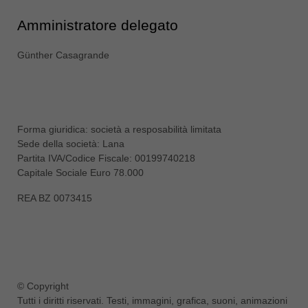
Singapore
english
Amministratore delegato
Slovenija
Günther Casagrande
slovenski
Suomi
english
Taiwan
Forma giuridica: società a resposabilità limitata
english
Sede della società: Lana
Partita IVA/Codice Fiscale: 00199740218
Türkiye
Capitale Sociale Euro 78.000
türkçe
REA BZ 0073415
USA
english
Việt Nam
tiếng việt
中国
© Copyright
Tutti i diritti riservati. Testi, immagini, grafica, suoni, animazioni
中文