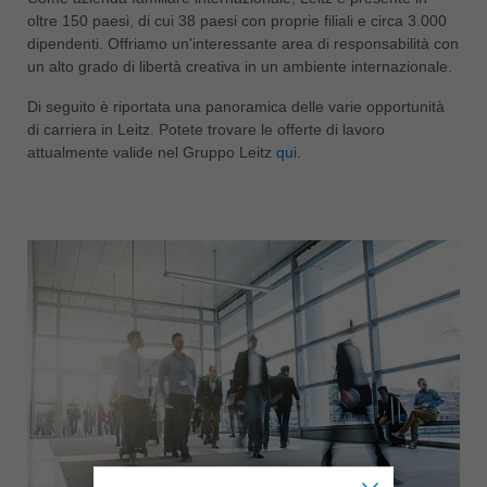
oltre 150 paesi, di cui 38 paesi con proprie filiali e circa 3.000
ประเทศไทย
dipendenti. Offriamo un'interessante area di responsabilità con
ไทย
un alto grado di libertà creativa in un ambiente internazionale.
Україна
Di seguito è riportata una panoramica delle varie opportunità
yкраїнська
di carriera in Leitz. Potete trovare le offerte di lavoro
attualmente valide nel Gruppo Leitz
qui
.