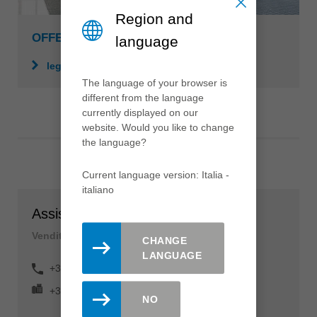
Region and
OFFERTE DI LAVORO
language
leggere di più
The language of your browser is
different from the language
currently displayed on our
website. Would you like to change
the language?
Current language version: Italia -
italiano
Assistenza clienti
Vendite
CHANGE
LANGUAGE
+39 (0) 473 55 28 00
+39 (0) 473 56 21 39
NO