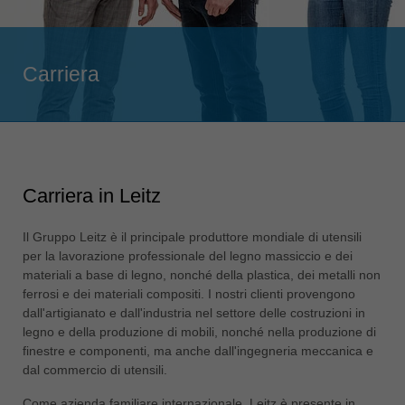
Singapore
english
Slovenija
Carriera
slovenski
Suomi
english
Taiwan
english
Carriera in Leitz
Türkiye
Il Gruppo Leitz è il principale produttore mondiale di utensili
türkçe
per la lavorazione professionale del legno massiccio e dei
USA
materiali a base di legno, nonché della plastica, dei metalli non
english
ferrosi e dei materiali compositi. I nostri clienti provengono
dall'artigianato e dall'industria nel settore delle costruzioni in
Việt Nam
legno e della produzione di mobili, nonché nella produzione di
tiếng việt
finestre e componenti, ma anche dall'ingegneria meccanica e
dal commercio di utensili.
中国
中文
Come azienda familiare internazionale, Leitz è presente in