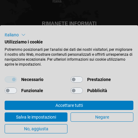
Italia
RIMANETE INFORMATI
italiano
Utilizziamo i cookie
Potremmo posizionarli per l'analisi dei dati dei nostri visitatori, per migliorare
il nostro sito Web, mostrare contenuti personalizzati e offrirti un'esperienza di
Italia - italiano
navigazione eccezionale. Per ulteriori informazioni sui cookie utilizziamo
aprire le impostazioni.
TROVA LA POSIZIONE
Necessario
Prestazione
Funzionale
Pubblicità
Accettare tutti
© 2026 Leitz GmbH & Co. KG
Salva le impostazioni
Negare
Impressum
Contatti
Privacy
AGB
Impostazioni dei cookie
No, aggiusta