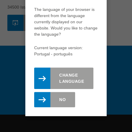
Việt Nam
34500 Istanbul
The language of your browser is
tiếng việt
different from the language
中国
currently displayed on our
SITE
website. Would you like to change
中文
the language?
ประเทศไทย
ไทย
Current language version:
Portugal - português
Україна
yкраїнська
CHANGE
Mantenha-se atualizado.
LANGUAGE
Registre-se aqui para a
newsletter Leitz.
NO