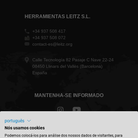
HERRAMIENTAS LEITZ S.L.
+34 937 508 417
+34 937 508 072
contact-es@leitz.org
Calle Tecnología 82 Pasaje C Nave 22-24
08450 Llinars del Vallès (Barcelona)
España
MANTENHA-SE INFORMADO
português
Nós usamos cookies
Portugal - português
Podemos colocá-los para análise dos nossos dados de visitantes, para