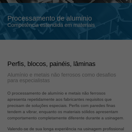
Singapore
english
Processamento de alumínio
Slovenija
Competência estendida em materiais
slovenski
Suomi
english
Taiwan
english
Perfis, blocos, painéis, lâminas
Türkiye
Alumínio e metais não ferrosos como desafios
türkçe
para especialistas
USA
O processamento de alumínio e metais não ferrosos
english
apresenta repetidamente aos fabricantes requisitos que
Việt Nam
precisam de soluções especiais. Perfis com paredes finas
tendem a vibrar, enquanto os materiais sólidos apresentam
tiếng việt
comportamento completamente diferente durante a usinagem.
中国
Valendo-se de sua longa experiência na usinagem profissional
中文