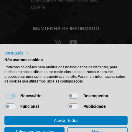
08450 Llinars del Vallès (Barcelona)
España
MANTENHA-SE INFORMADO
português
Nós usamos cookies
Portugal - português
Podemos colocá-los para análise dos nossos dados de visitantes, para
melhorar o nosso site, mostrar conteúdos personalizados e para lhe
proporcionar uma óptima experiência no site. Para mais informações sobre
ENCONTRAR A LOCALIZAÇÃO
os cookies que utilizamos, abra as configurações.
Necessário
Desempenho
Funcional
Publicidade
© 2026 Leitz GmbH & Co. KG
Aceitar todos
Impresso
Contato
Política de privacidade
Condições gerais de venda
Política de Redes Sociales
Salvar configurações
Negar