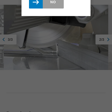
NO
3/3
2/3