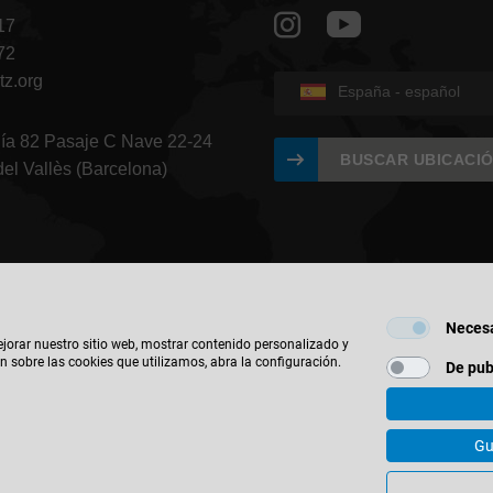
17
72
tz.org
España - español
gía 82 Pasaje C Nave 22-24
BUSCAR UBICACI
del Vallès (Barcelona)
Necesa
ejorar nuestro sitio web, mostrar contenido personalizado y
n sobre las cookies que utilizamos, abra la configuración.
De pub
© 2026 Leitz GmbH & Co. KG
Gu
cto
Política de Privacidad
Aviso Legal
WOODTECH
Configur