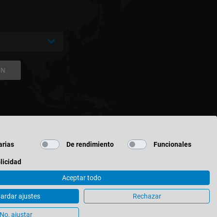
ÓN
rias
De rendimiento
Funcionales
licidad
Aceptar todo
ardar ajustes
Rechazar
ación de Cookies
No, ajustar