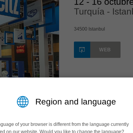
12
-
16 octubr
Turquía - Istan
34500 Istanbul
WEB
Region and language
guage of your browser is different from the language currently
ed on our website. Would you like to change the language?