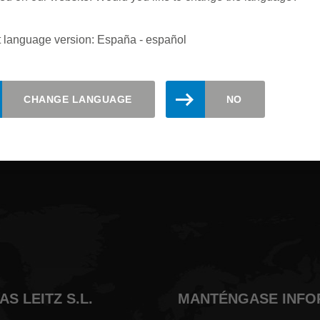
t language version: España - español
izado. Regístrese aquí para recibir
CHANGE LANGUAGE
NO
S LEITZ S.L.
MANTÉNGASE INF