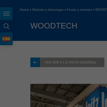
España
France
Home
Noticias y descargas
Ferias y eventos
WOOD
Page navigation
Great Britain
WOODTECH
Italia
page search
India
language
Japan (日本)
Lietuva
VOLVER A LA VISTA GENERAL
Magyarország
Malaysia
México