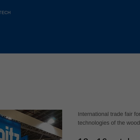
Slovenija
español
Suomi
TECH
français
Taiwan
english
Türkiye
italiano
USA
english
Việt Nam
日本語
中国
english
ประเทศไทย
magyar
Україна
english
español
International trade fair 
technologies of the wood