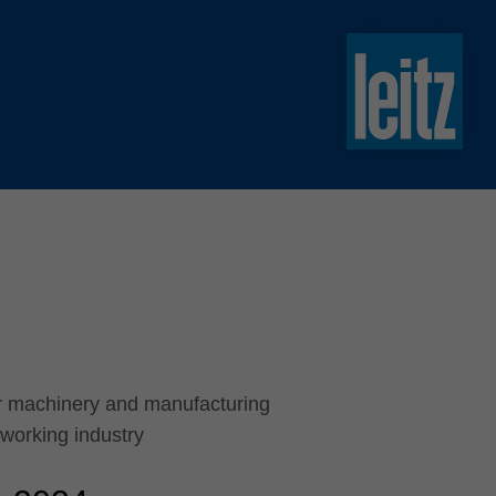
slovenski
english
english
türkçe
english
tiếng việt
中文
ไทย
yкраїнська
for machinery and manufacturing
working industry