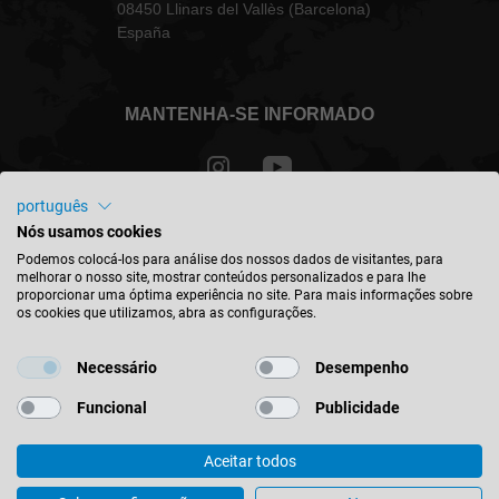
08450 Llinars del Vallès (Barcelona)
España
MANTENHA-SE INFORMADO
português
Nós usamos cookies
Portugal - português
Podemos colocá-los para análise dos nossos dados de visitantes, para
melhorar o nosso site, mostrar conteúdos personalizados e para lhe
proporcionar uma óptima experiência no site. Para mais informações sobre
ENCONTRAR A LOCALIZAÇÃO
os cookies que utilizamos, abra as configurações.
Necessário
Desempenho
Funcional
Publicidade
© 2026 Leitz GmbH & Co. KG
Aceitar todos
Impresso
Contato
Política de privacidade