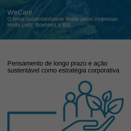
Singapore
english
WeCare
Slovenija
O tema sustentabilidade vivido pelas empresas
irmãs Leitz, Boehlerit e Bilz
slovenski
Suomi
english
Taiwan
english
Pensamento de longo prazo e ação
sustentável como estratégia corporativa
Türkiye
türkçe
USA
english
Việt Nam
tiếng việt
中国
中文