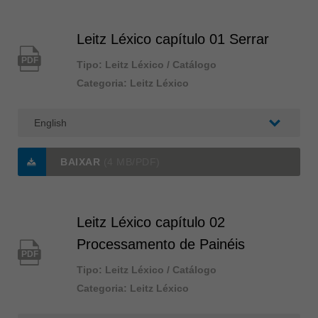
Singapore
english
Leitz Léxico capítulo 01 Serrar
Slovenija
slovenski
PDF
Tipo: Leitz Léxico / Catálogo
Categoria: Leitz Léxico
Suomi
english
Taiwan
english
BAIXAR
(4 MB/PDF)
Türkiye
türkçe
USA
Leitz Léxico capítulo 02
english
Processamento de Painéis
Việt Nam
PDF
tiếng việt
Tipo: Leitz Léxico / Catálogo
Categoria: Leitz Léxico
中国
中文