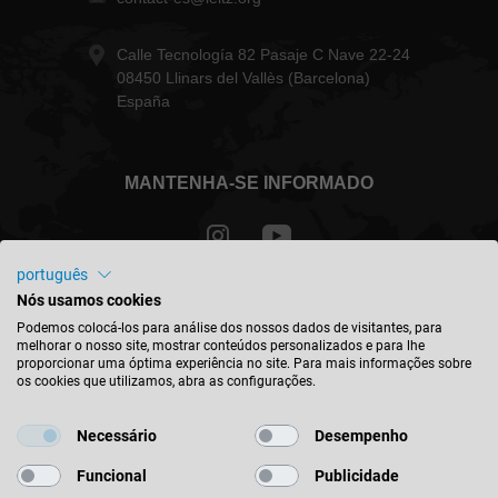
Calle Tecnología 82 Pasaje C Nave 22-24
08450 Llinars del Vallès (Barcelona)
España
MANTENHA-SE INFORMADO
português
Nós usamos cookies
Portugal - português
Podemos colocá-los para análise dos nossos dados de visitantes, para
melhorar o nosso site, mostrar conteúdos personalizados e para lhe
proporcionar uma óptima experiência no site. Para mais informações sobre
ENCONTRAR A LOCALIZAÇÃO
os cookies que utilizamos, abra as configurações.
Necessário
Desempenho
Funcional
Publicidade