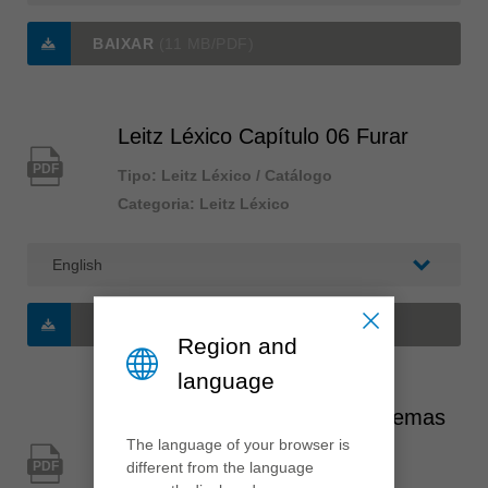
BAIXAR
(11 MB/PDF)
Leitz Léxico Capítulo 06 Furar
PDF
Tipo: Leitz Léxico / Catálogo
Categoria: Leitz Léxico
BAIXAR
(5 MB/PDF)
Region and
language
Leitz Léxico Capítulo 07 Sistemas
The language of your browser is
de Fixação
different from the language
PDF