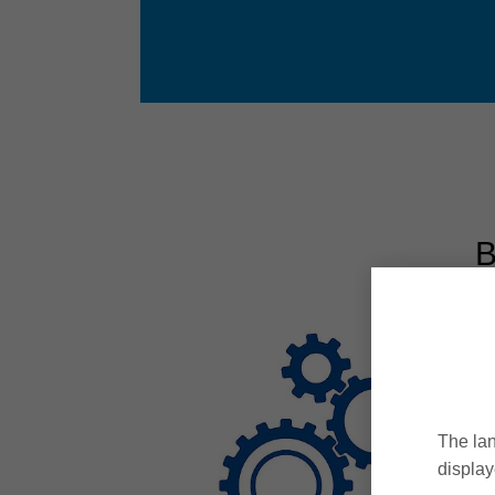
В
The lan
display