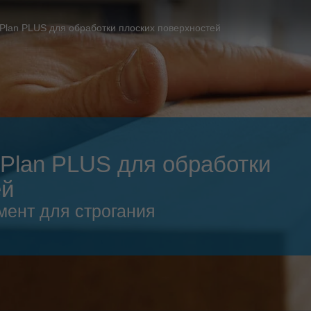
Slovenija
español
Suomi
Plan PLUS для обработки плоских поверхностей
français
Taiwan
english
Türkiye
italiano
USA
english
Việt Nam
日本語
oPlan PLUS для обработки
中国
english
ей
ประเทศไทย
magyar
ент для строгания
Україна
english
español