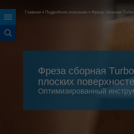
España
France
Главная
Подробное описание
Фреза сборная Turbo
Page navigation
Great Britain
Italia
page search
India
Japan (日本)
Фреза сборная Turb
Lietuva
плоских поверхност
Magyarország
Оптимизированный инструм
Malaysia
México