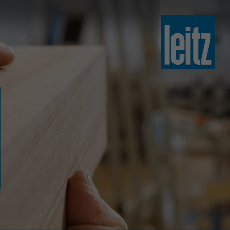
slovenski
english
english
türkçe
english
tiếng việt
中文
ไทย
yкраїнська