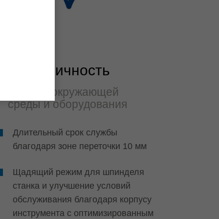
Экологичность
Защита окружающей
среды и оборудования
Длительный срок службы
благодаря зоне переточки 10 мм
Щадящий режим для шпинделя
станка и улучшение условий
обслуживания благодаря корпусу
инструмента с оптимизированным