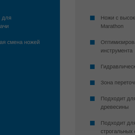
в для
Ножи с высо
дачи
Marathon
кая смена ножей
Оптимизирова
инструмента
Гидравличес
Зона переточ
Подходит для
древесины
Подходит дл
строгальных 