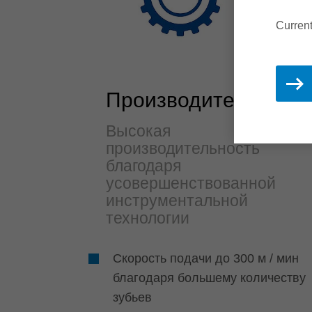
Current
Производительност
Высокая
производительность
благодаря
усовершенствованной
инструментальной
технологии
Скорость подачи до 300 м / мин
благодаря большему количеству
зубьев