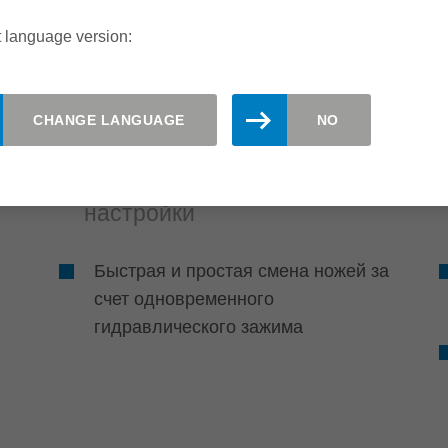
 language version:
CHANGE LANGUAGE
NO
ь
Эффективность
Короткое время
настройки
Быстрая и простая смена ножей за
счет одновременного
гидравлического зажима