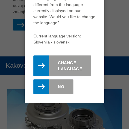
different from the language
odvajanje iveri ter nosilno telo zasnovano tako, da
currently displayed on our
zmanjša vibracije.
website. Would you like to change
the language?
PREBERITE VEČ
Current language version:
Slovenija - slovenski
CHANGE
Kakovost
LANGUAGE
NO