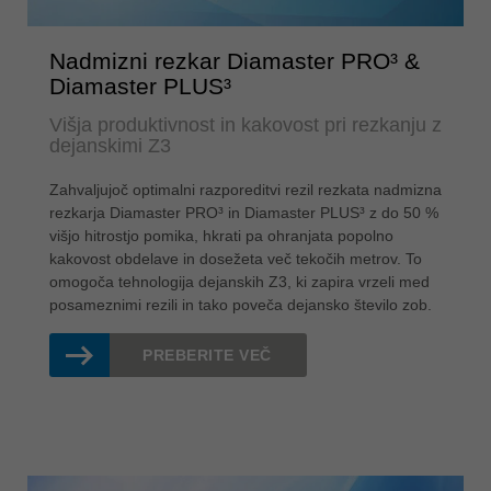
Nadmizni rezkar Diamaster PRO³ &
Diamaster PLUS³
Višja produktivnost in kakovost pri rezkanju z
dejanskimi Z3
Zahvaljujoč optimalni razporeditvi rezil rezkata nadmizna
rezkarja Diamaster PRO³ in Diamaster PLUS³ z do 50 %
višjo hitrostjo pomika, hkrati pa ohranjata popolno
kakovost obdelave in dosežeta več tekočih metrov. To
omogoča tehnologija dejanskih Z3, ki zapira vrzeli med
posameznimi rezili in tako poveča dejansko število zob.
PREBERITE VEČ