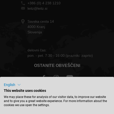
+386 (0) 4 238 1210
leitz@leitz.si
Savska cesta 14
4000 Kranj
Slovenija
delovni čas:
pon. - pet. 7:30 - 16:00 (prazniki: zaprto)
OSTANITE OBVEŠČENI
English
This website uses cookies
Slovenija - slovenski
We may place these for analysis of our visitor data, to improve our website
and to give you a great website experience. For more information about the
cookies we use open the settings.
NAJDITE LOKACIJO