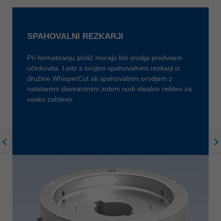
ประเทศไทย
ไทย
SPAHOVALNI REZKARJI
Україна
yкраїнська
Pri formatiranju plošč morajo biti orodja predvsem
učinkovita. Leitz s svojimi spahovalnimi rezkarji iz
družine WhisperCut ali spahovalnim orodjem z
nalotanimi diamantnimi zobmi nudi idealno rešitev za
vsako zahtevo.