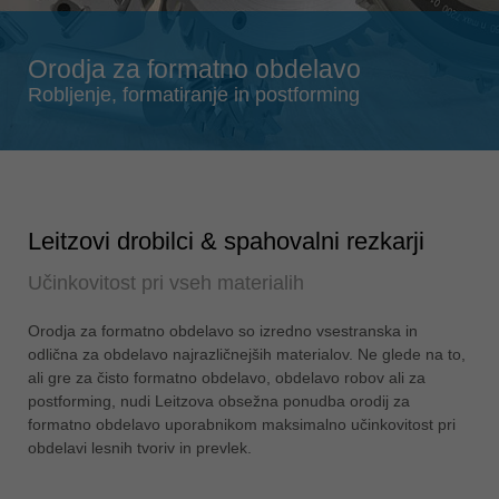
Singapore
english
Orodja za formatno obdelavo
Slovenija
Robljenje, formatiranje in postforming
slovenski
Suomi
english
Taiwan
english
Leitzovi drobilci & spahovalni rezkarji
Türkiye
Učinkovitost pri vseh materialih
türkçe
USA
Orodja za formatno obdelavo so izredno vsestranska in
odlična za obdelavo najrazličnejših materialov. Ne glede na to,
english
ali gre za čisto formatno obdelavo, obdelavo robov ali za
Việt Nam
postforming, nudi Leitzova obsežna ponudba orodij za
tiếng việt
formatno obdelavo uporabnikom maksimalno učinkovitost pri
obdelavi lesnih tvoriv in prevlek.
中国
中文