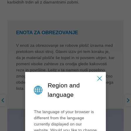
karbidnih trdin ali z diamantnimi zobmi.
ENOTA ZA OBREZOVANJE
V enoti za obrezovanje se robove plošč izravna med
pretokom skozi stroj. Glavni izziv pri tem koraku je,
da je material plošče še topel in ni povsem utrjen, kar
pomeni visoke zahteve za orodja glede kakovosti
reza in površine. Leitz v ta namen nudi posebno
zmogljive segmentne drobilce za vzdolžno in prečno
obdelavo, s ali brez predreznega krožnega žaginega
Region and
lista.
language
The language of your browser is
different from the language
currently displayed on our
website. Would you like to change