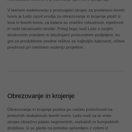
ประเทศไทย
V tesnem sodelovanju s proizvajalci strojev za predelavo lesnih
ไทย
tvoriv je Leitz razvil orodja za obrezovanje in krojenje plošč iz
lesa in lesnih tvoriv, za katera so značilni robustnost, trpežnost
Україна
in nizki obratovalni stroški. Poleg tega nudi Leitz s svojim
yкраїнська
strokovnim znanjem in izkušnjami proizvodnim podjetjem, ko
gre za produktivne orodne rešitve za najboljšo kakovost, očitne
prednosti pri celotnem vodenju projektov.
Obrezovanje in krojenje
Obrezovanje in krojenje poteka po načelu pretočnosti na
pretočnih stiskalnicah lesnih tvoriv. Leitz nudi za te vrste
strojev obsežno paleto segmentnih, rezkalnih in kompaktnih
drobilcev, ki so glede na potrebe opremljeni z zobmi iz