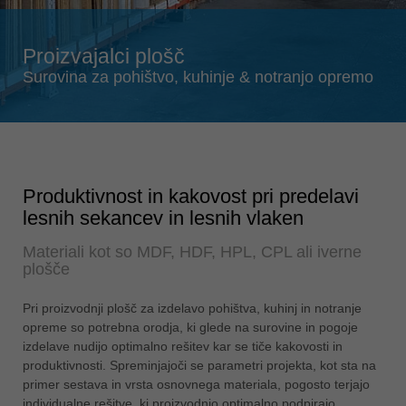
Singapore
english
Proizvajalci plošč
Slovenija
Surovina za pohištvo, kuhinje & notranjo opremo
slovenski
Suomi
english
Taiwan
english
Produktivnost in kakovost pri predelavi
lesnih sekancev in lesnih vlaken
Türkiye
türkçe
Materiali kot so MDF, HDF, HPL, CPL ali iverne
plošče
USA
english
Pri proizvodnji plošč za izdelavo pohištva, kuhinj in notranje
Việt Nam
opreme so potrebna orodja, ki glede na surovine in pogoje
tiếng việt
izdelave nudijo optimalno rešitev kar se tiče kakovosti in
produktivnosti. Spreminjajoči se parametri projekta, kot sta na
中国
primer sestava in vrsta osnovnega materiala, pogosto terjajo
中文
individualne rešitve, ki proizvodnjo optimalno podpirajo.