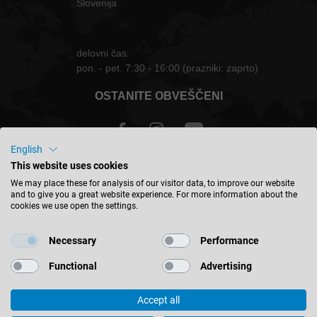
Slovenija
delovni čas:
pon. - pet. 7:30 - 16:00 (prazniki: zaprto)
OSTANITE OBVEŠČENI
English
This website uses cookies
Slovenija - slovenski
We may place these for analysis of our visitor data, to improve our website
and to give you a great website experience. For more information about the
cookies we use open the settings.
NAJDITE LOKACIJO
Necessary
Performance
Functional
Advertising
Accept all
© 2026 Leitz GmbH & Co. KG