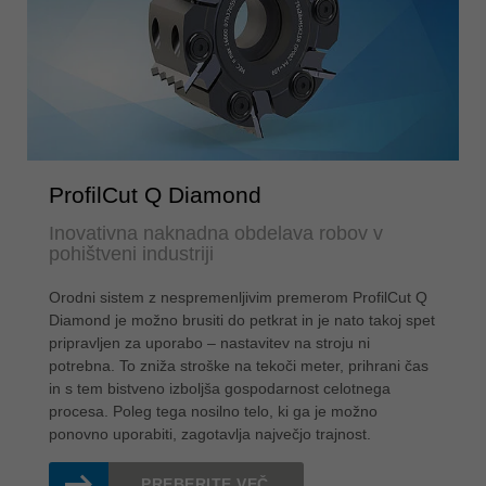
ProfilCut Q Diamond
Inovativna naknadna obdelava robov v
pohištveni industriji
Orodni sistem z nespremenljivim premerom ProfilCut Q
Diamond je možno brusiti do petkrat in je nato takoj spet
pripravljen za uporabo – nastavitev na stroju ni
potrebna. To zniža stroške na tekoči meter, prihrani čas
in s tem bistveno izboljša gospodarnost celotnega
procesa. Poleg tega nosilno telo, ki ga je možno
ponovno uporabiti, zagotavlja največjo trajnost.
PREBERITE VEČ