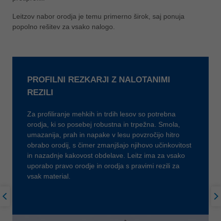
ประเทศไทย
Leitzov nabor orodja je temu primerno širok, saj ponuja
ไทย
popolno rešitev za vsako nalogo.
Україна
yкраїнська
PROFILNI REZKARJI Z NALOTANIMI
REZILI
Za profiliranje mehkih in trdih lesov so potrebna
orodja, ki so posebej robustna in trpežna. Smola,
umazanija, prah in napake v lesu povzročijo hitro
obrabo orodij, s čimer zmanjšajo njihovo učinkovitost
in nazadnje kakovost obdelave. Leitz ima za vsako
uporabo pravo orodje in orodja s pravimi rezili za
vsak material.