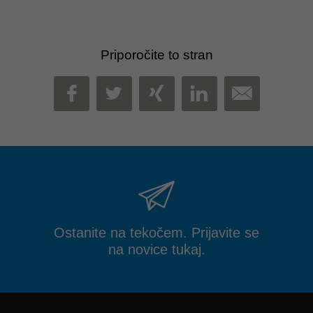
Priporočite to stran
MAIL
FACEBOOK
TWITTER
XING
LINKEDIN
Ostanite na tekočem. Prijavite se
na novice tukaj.