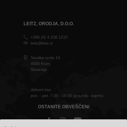
LEITZ, ORODJA, D.O.O.
+386 (0) 4 238 1210
leitz@leitz.si
Savska cesta 14
4000 Kranj
Slovenija
delovni čas:
pon. - pet. 7:30 - 16:00 (prazniki: zaprto)
OSTANITE OBVEŠČENI