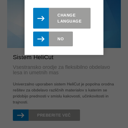
CHANGE
LANGUAGE
NO
Sistem HeliCut
Vsestransko orodje za fleksibilno obdelavo
lesa in umetnih mas
Univerzalno uporaben sistem HeliCut je popolna orodna
rešitev za obdelavo različnih materialov s katerim se
pridobijo prednosti v smislu kakovosti, učinkovitosti in
trajnosti.
PREBERITE VEČ