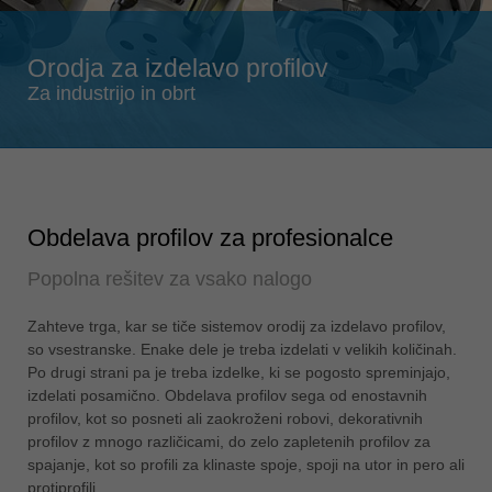
Singapore
english
Orodja za izdelavo profilov
Slovenija
Za industrijo in obrt
slovenski
Suomi
english
Taiwan
english
Obdelava profilov za profesionalce
Türkiye
Popolna rešitev za vsako nalogo
türkçe
Zahteve trga, kar se tiče sistemov orodij za izdelavo profilov,
USA
so vsestranske. Enake dele je treba izdelati v velikih količinah.
english
Po drugi strani pa je treba izdelke, ki se pogosto spreminjajo,
Việt Nam
izdelati posamično. Obdelava profilov sega od enostavnih
tiếng việt
profilov, kot so posneti ali zaokroženi robovi, dekorativnih
profilov z mnogo različicami, do zelo zapletenih profilov za
中国
spajanje, kot so profili za klinaste spoje, spoji na utor in pero ali
中文
protiprofili.