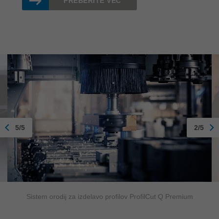
PREBERITE VEČ
5/5
2/5
Sistem orodij za izdelavo profilov ProfilCut Q Premium