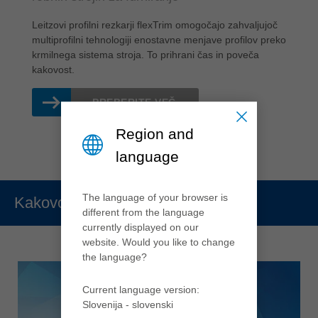
Leitzovi profilni rezkarji flexTrim omogočajo zahvaljujoč
multiprofilni tehnologiji enostavne menjave profilov preko
krmilnega sistema stroja. To prihrani čas in poveča
kakovost.
PREBERITE VEČ
Region and
language
The language of your browser is
Kakovost
different from the language
currently displayed on our
website. Would you like to change
the language?
Current language version:
Slovenija - slovenski