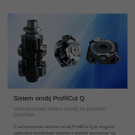
Sistem orodij ProfilCut Q
Večnamenski sistem orodij za popolne
površine
Z večnamensko družino orodij ProfilCut Q je mogoče
optimalno kombinirati sisteme s stalnim premerom na