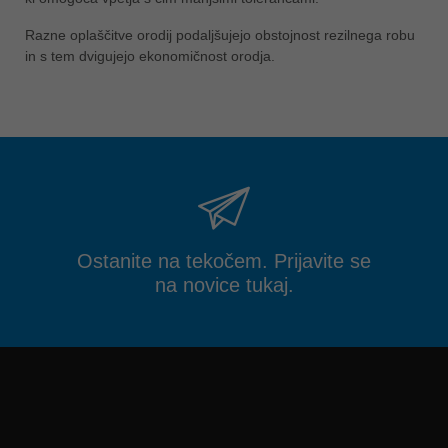
Razne oplaščitve orodij podaljšujejo obstojnost rezilnega robu
in s tem dvigujejo ekonomičnost orodja.
Ostanite na tekočem. Prijavite se
na novice tukaj.