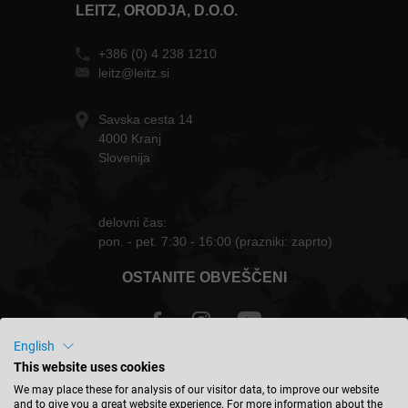
LEITZ, ORODJA, D.O.O.
+386 (0) 4 238 1210
leitz@leitz.si
Savska cesta 14
4000 Kranj
Slovenija
delovni čas:
pon. - pet. 7:30 - 16:00 (prazniki: zaprto)
OSTANITE OBVEŠČENI
English
This website uses cookies
Slovenija - slovenski
We may place these for analysis of our visitor data, to improve our website
and to give you a great website experience. For more information about the