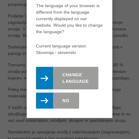
pospešujemo obdelavo in jo pocenimo.
The language of your browser is
different from the language
Podjetje Leitz ima preko 180 brusilnic širom sveta, ki
currently displayed on our
zagotavljajo uporabnikom kvalitetno vzdrževanje - ostrenje
website. Would you like to change
orodja. V vseh brusilnicah je organiziran prevzem in dostava
the language?
orodja. Brusimo različne vrste orodja v HS, HW in DIA izvedbi.
Current language version:
Sodelujemo tudi s proizvajalci strojev pri uvajanju novosti v
Slovenija - slovenski
panogi in jim zagotavljamo prvo vgradnjo orodja.
Trenutno izdelujemo 20 % standardnega orodja in pa 80 %
orodja posebne izvedbe, s katerim se prilagodimo zahtevam
CHANGE
kupcev, materiala, ki ga obdelujejo in stroju, ki je na razpolago.
LANGUAGE
Poleg lesa obdelujemo, zadnjih nekaj deset let, tudi druge
materiale, ki so prisotni v mizarstvu.
NO
V naših orodjih so ponekod vgrajeni čipi, ki poenostavljajo,
izboljšujejo in kvalitetno nadzorujejo obdelovalne procese in so
vez med materialom, orodjem, strojem in operaterjem stroja.
Standardno je vpenjanje orodij z nakrčevanjem (segrevanjem),
ki omogoča vpetja s čim manjšimi tolerancami.