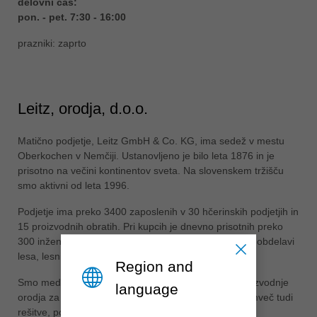
delovni čas:
pon. - pet. 7:30 - 16:00
ประเทศไทย
ไทย
prazniki: zaprto
Україна
yкраїнська
Leitz, orodja, d.o.o.
Matično podjetje, Leitz GmbH & Co. KG, ima sedež v mestu
Oberkochen v Nemčiji. Ustanovljeno je bilo leta 1876 in je
prisotno na večini kontinentov sveta. Na slovenskem tržišču
smo aktivni od leta 1996.
Podjetje ima preko 3400 zaposlenih v 30 hčerinskih podjetjih in
15 proizvodnih obratih. Pri kupcih je dnevno prisotnih preko
300 inženirjev, ki pomagajo najti optimalne rešitve pri obdelavi
lesa, lesnih tvoriv, umetnih mas in barvnih kovin.
Region and
Smo med vodilnimi v svetu po kvaliteti in obsegu proizvodnje
language
orodja za obdelavo lesa. Ne prodajamo le orodja, temveč tudi
rešitve, poenostavljamo in optimiramo proizvodnjo,