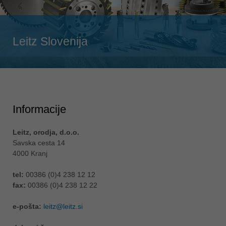
Singapore
english
Slovenija
Leitz Slovenija
slovenski
Suomi
english
Taiwan
english
Informacije
Türkiye
türkçe
Leitz, orodja, d.o.o.
Savska cesta 14
USA
4000 Kranj
english
tel:
00386 (0)4 238 12 12
Việt Nam
fax:
00386 (0)4 238 12 22
tiếng việt
e-pošta:
leitz@leitz.si
中国
中文