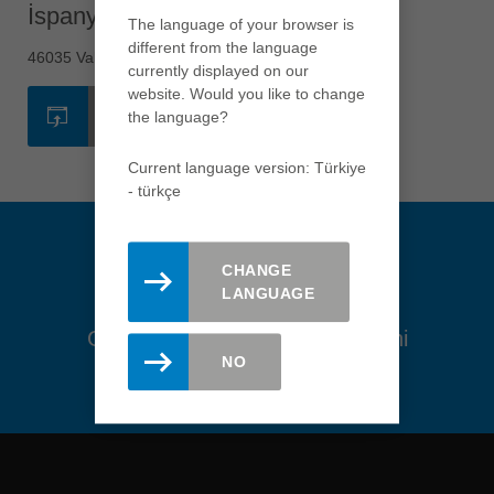
İspanya - Valencia
The language of your browser is
Việt Nam
different from the language
tiếng việt
46035 Valencia
currently displayed on our
中国
website. Would you like to change
WEB SITESI
中文
the language?
ประเทศไทย
Current language version: Türkiye
ไทย
- türkçe
Україна
yкраїнська
CHANGE
LANGUAGE
Güncel kalın. Leitz Haber Bülteni
NO
için kaydolun.