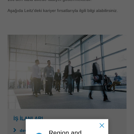
ประเทศไทย
Aşağıda Leitz'deki kariyer fırsatlarıyla ilgili bilgi alabilirsiniz.
ไทย
Україна
yкраїнська
İŞ İLANLARI
devamı
Region and