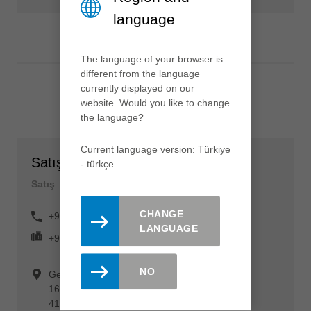
language
The language of your browser is
different from the language
currently displayed on our
website. Would you like to change
the language?
Current language version: Türkiye
Satış Destek
- türkçe
Satış
CHANGE
+90 262 677 17 27
LANGUAGE
+90 262 677 17 30
NO
Gebze Organize Sanayi Bölgesi
1600. Sok. No: 1602
41400 Gebze / Kocaeli