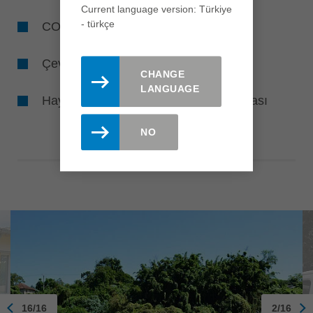
Current language version: Türkiye
- türkçe
CO
-önleme
2
Çevre ve suların temizlenmesi
CHANGE
LANGUAGE
Hayvanlara ve böceklere yuva yapılması
NO
16/16
2/16