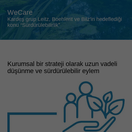
Singapore
english
WeCare
Slovenija
Kardeş grup Leitz, Boehlerit ve Bilz'in hedeflediği
konu “Sürdürülebilirlik”
slovenski
Suomi
english
Taiwan
english
Kurumsal bir strateji olarak uzun vadeli
düşünme ve sürdürülebilir eylem
Türkiye
türkçe
USA
english
Việt Nam
tiếng việt
中国
中文