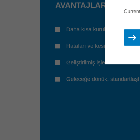
AVANTAJLARINIZ ...
Current
Daha kısa kurulum süreleri
Hataları ve kesinti sürelerini 
Geliştirilmiş işleme kalitesi
Geleceğe dönük, standartlaştı