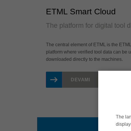
ETML Smart Cloud
The platform for digital tool 
The central element of ETML is the ETML
platform where verified tool data can b
downloaded directly to the machines.
DEVAMI
The lan
display