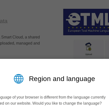
data
 Smart Cloud, a shared
e uploaded, managed and
Region and language
guage of your browser is different from the language currently
ed on our website. Would you like to change the language?