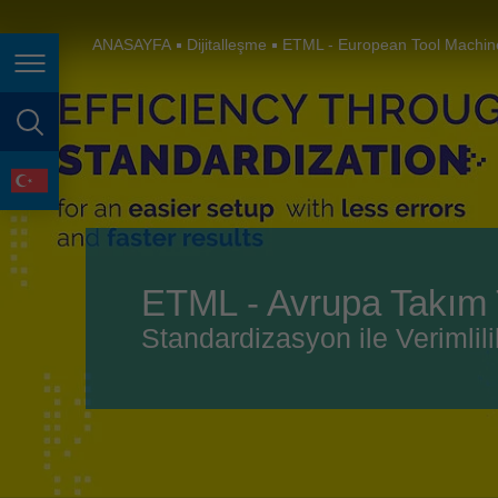
España
France
ANASAYFA
Dijitalleşme
ETML - European Tool Machi
Page navigation
Great Britain
Italia
page search
India
language
Japan (日本)
Lietuva
ETML - Avrupa Takım T
Magyarország
Standardizasyon ile Verimlili
Malaysia
México