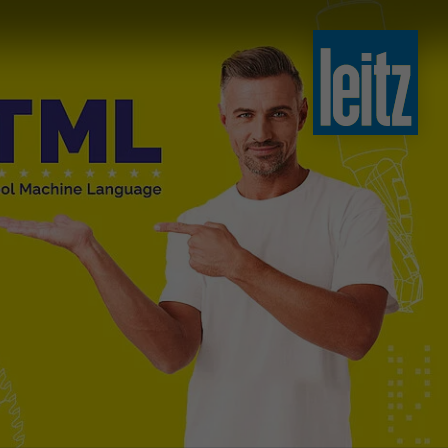
slovenski
english
english
türkçe
english
tiếng việt
中文
ไทย
yкраїнська