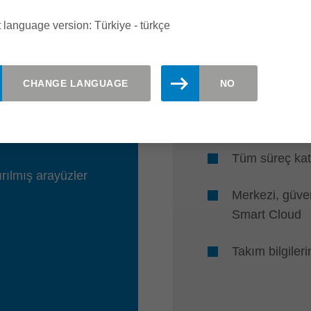
GENEL BAK
 language version: Türkiye - türkçe
Üreticiler aras
CHANGE LANGUAGE
NO
önleyin
Doğrudan üret
verileri
Tüm süreç katıl
rılmış arayüzler
Merkezi, güven
Smart Cloud
Takım bilgilerin