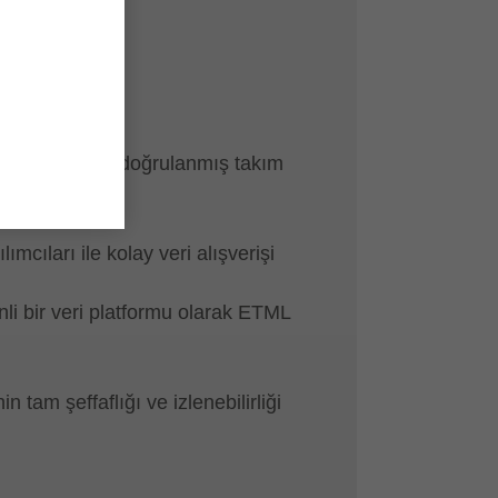
IŞ
ı standart
iciden alınan doğrulanmış takım
ımcıları ile kolay veri alışverişi
li bir veri platformu olarak ETML
in tam şeffaflığı ve izlenebilirliği