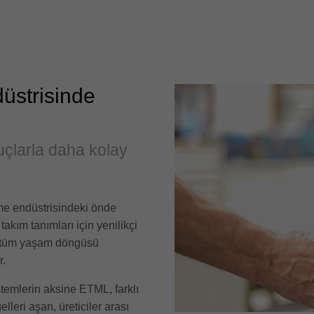
üstrisinde
uçlarla daha kolay
me endüstrisindeki önde
 takım tanımları için yenilikçi
in tüm yaşam döngüsü
r.
sistemlerin aksine ETML, farklı
lleri aşan, üreticiler arası