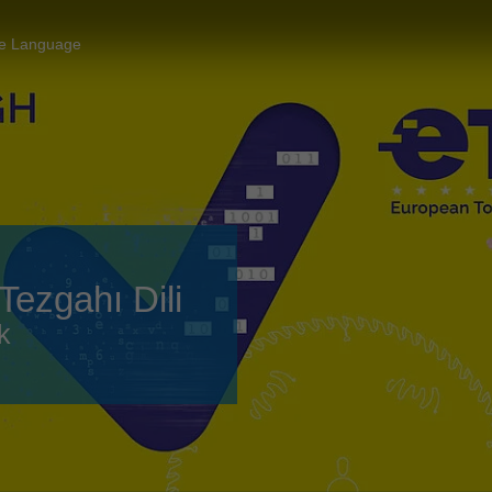
Slovenija
español
Suomi
ne Language
français
Taiwan
english
Türkiye
italiano
USA
english
Việt Nam
日本語
中国
english
ezgahı Dili
ประเทศไทย
magyar
k
Україна
english
español