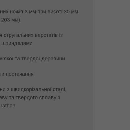
них ножів 3 мм при висоті 30 мм
Ø 203 мм)
 стругальних верстатів із
и шпинделями
м’якої та твердої деревини
іни постачання
ни з швидкорізальної сталі,
аву та твердого сплаву з
rathon