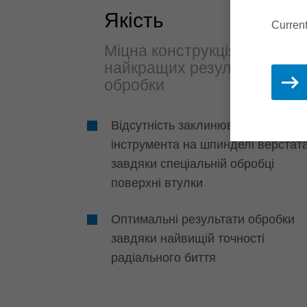
Якість
Current
Міцна конструкція для
найкращих результатів
обробки
Відсутність заклинювання корпус
інструмента на шпинделі верстат
завдяки спеціальній обробці
поверхні втулки
Оптимальні результати обробки
завдяки найвищій точності
радіального биття