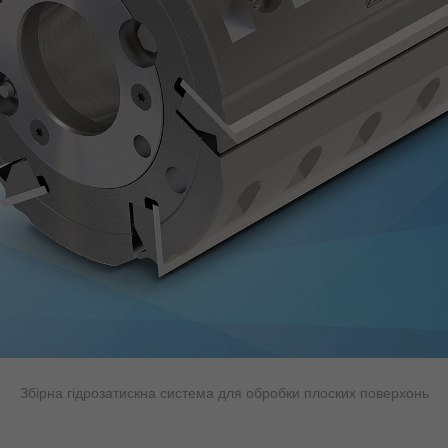
Збірна гідрозатискна система для обробки плоских поверхонь