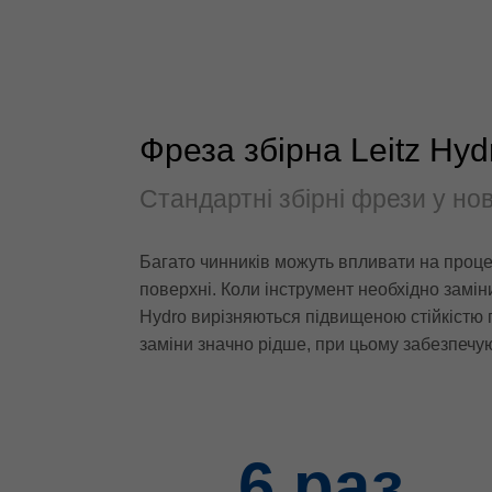
Фреза збірна Leitz Hyd
Стандартні збірні фрези у но
Багато чинників можуть впливати на процес
поверхні. Коли інструмент необхідно заміни
Hydro вирізняються підвищеною стійкістю п
заміни значно рідше, при цьому забезпечую
6
раз