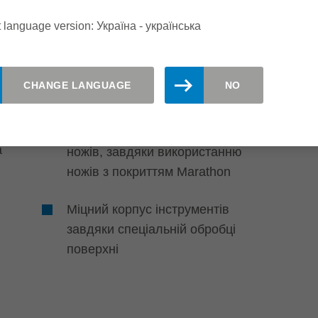
Экологічність
 language version: Україна - yкраїнська
Захист навколишнього
середовища
CHANGE LANGUAGE
NO
Стійкість у 6 разів вища, ніж у
у
швидкорізальних стругальних
а
ножів, завдяки використанню
ножів з покриттям Marathon
Міцний корпус інструментів
завдяки спеціальній обробці
поверхні