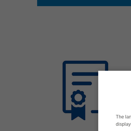
The lan
display