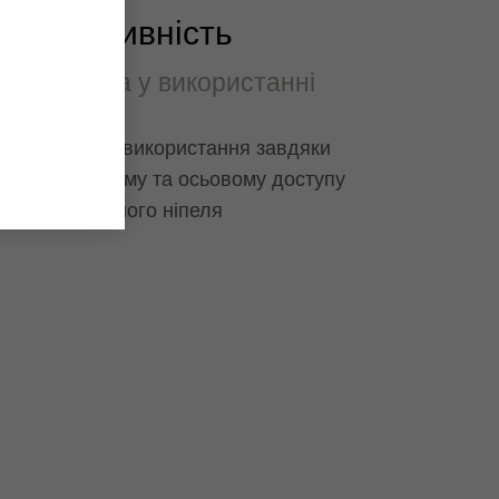
Эфективність
Простота у використанні
Зручність використання завдяки
радіальному та осьовому доступу
до масляного ніпеля