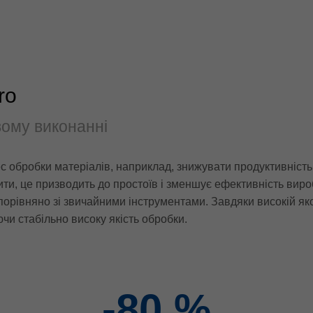
ro
вому виконанні
 обробки матеріалів, наприклад, знижувати продуктивність ін
ти, це призводить до простоїв і зменшує ефективність вироб
орівняно зі звичайними інструментами. Завдяки високій яко
чи стабільно високу якість обробки.
-80
%