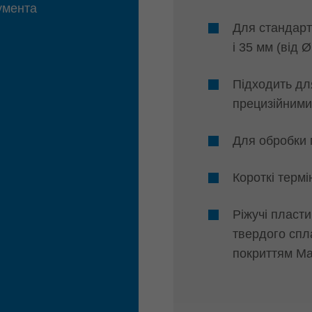
умента
Для стандарт
і 35 мм (від 
Підходить для
прецизійним
Для обробки 
Короткі терм
Ріжучі пласти
твердого спл
покриттям Ma