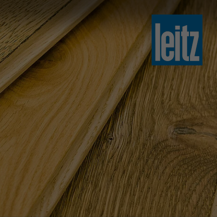
slovenski
english
english
türkçe
english
tiếng việt
中文
ไทย
yкраїнська