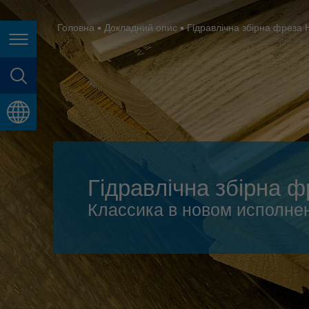
España
France
Головна
Докладний опис
Гідравлічна збірна фреза 
Page navigation
Great Britain
Italia
page search
India
language
Japan (日本)
Lietuva
Гідравлічна збірна ф
Magyarország
Классика в новом исполне
Malaysia
México