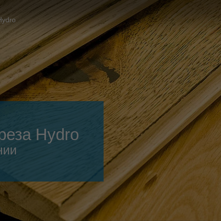
Slovenija
español
Suomi
Hydro
français
Taiwan
english
Türkiye
italiano
USA
english
Việt Nam
日本語
中国
english
реза Hydro
ประเทศไทย
magyar
нии
Україна
english
español