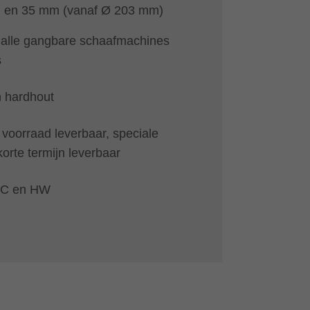
 en 35 mm (vanaf Ø 203 mm)
 alle gangbare schaafmachines
s
n hardhout
 voorraad leverbaar, speciale
korte termijn leverbaar
 MC en HW