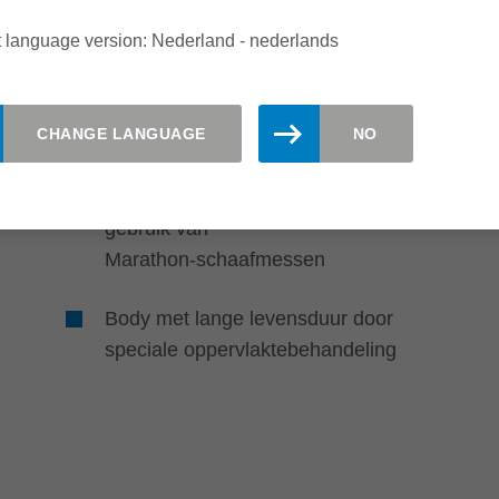
milieuvriendelijk
 language version: Nederland - nederlands
e
Ideale snijstofbenutting met
Marathon‑coating
CHANGE LANGUAGE
NO
Tot 6‑voudig hogere standtijd ten
opzichte van HS‑schaafmessen door
gebruik van
Marathon‑schaafmessen
Body met lange levensduur door
speciale oppervlaktebehandeling