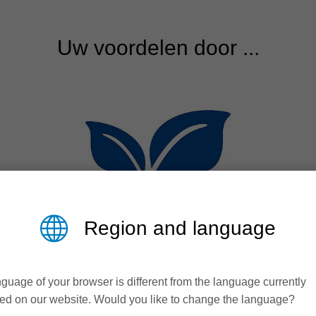
Uw voordelen door ...
Region and language
Duurzaamheid
guage of your browser is different from the language currently
ed on our website. Would you like to change the language?
Lange levensduur en