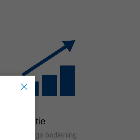
Efficiëntie
Eenvoudige bediening