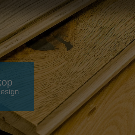
Slovenija
español
Suomi
français
Taiwan
english
Türkiye
italiano
USA
english
Việt Nam
日本語
中国
english
kop
ประเทศไทย
magyar
design
Україна
english
español