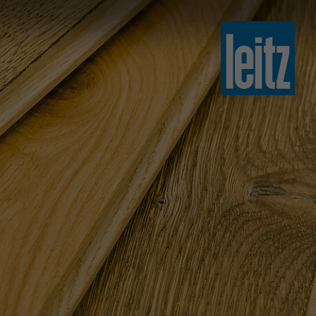
slovenski
english
english
türkçe
english
tiếng việt
中文
ไทย
yкраїнська