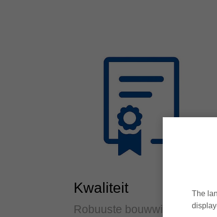
Kwaliteit
The lan
display
Robuuste bouwwijze voor