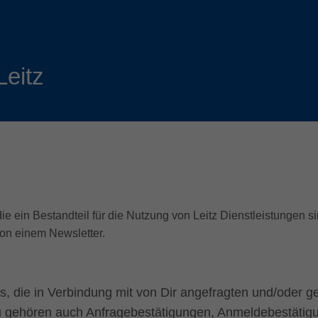
Slovenija
español
Suomi
français
Taiwan
english
Leitz
Türkiye
italiano
USA
english
Việt Nam
日本語
中国
english
ประเทศไทย
magyar
die ein Bestandteil für die Nutzung von Leitz Dienstleistungen 
Україна
english
on einem Newsletter.
español
s, die in Verbindung mit von Dir angefragten und/oder 
u gehören auch Anfragebestätigungen, Anmeldebestätig