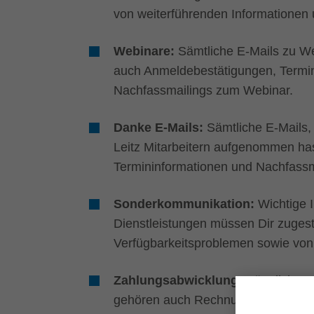
von weiterführenden Informationen
Webinare:
Sämtliche E-Mails zu We
auch Anmeldebestätigungen, Termin
Nachfassmailings zum Webinar.
Danke E-Mails:
Sämtliche E-Mails,
Leitz Mitarbeitern aufgenommen ha
Termininformationen und Nachfass
Sonderkommunikation:
Wichtige 
Dienstleistungen müssen Dir zuges
Verfügbarkeitsproblemen sowie von 
Zahlungsabwicklung:
Sämtliche E-
gehören auch Rechnungen, Mahnung