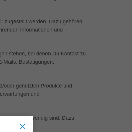
r zugestellt werden. Dazu gehören
hrenden Informationen und
gen stehen, bei denen Du Kontakt zu
-Mails, Bestätigungen,
d/oder genutzten Produkte und
derwartungen und
 Zahlungen notwendig sind. Dazu
e.