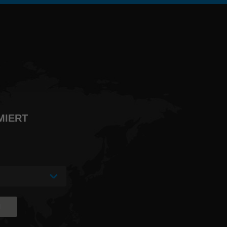
MIERT
N