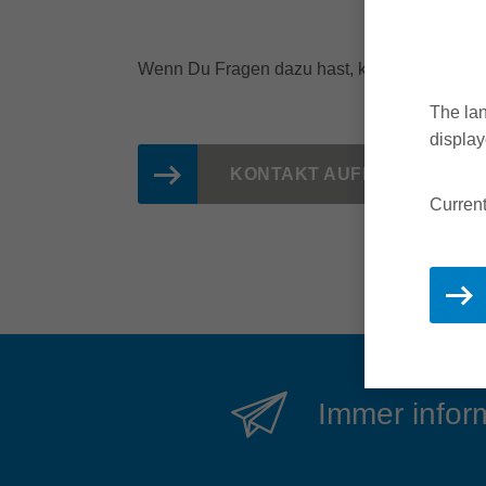
Wenn Du Fragen dazu hast, kontaktiere uns 
The lan
display
KONTAKT AUFNEHMEN
Current
Immer inform