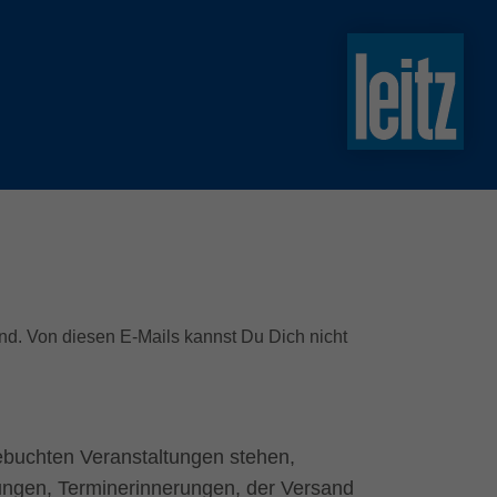
slovenski
english
english
türkçe
english
tiếng việt
中文
ไทย
sind. Von diesen E-Mails kannst Du Dich nicht
yкраїнська
gebuchten Veranstaltungen stehen,
ungen, Terminerinnerungen, der Versand