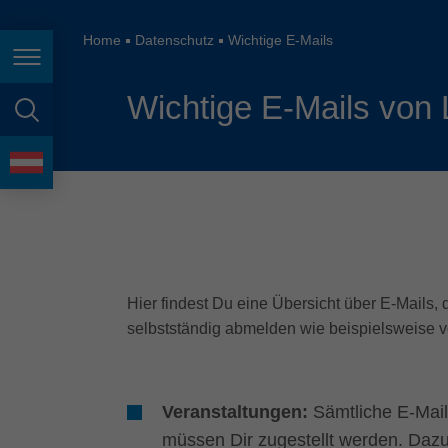
España
France
Home
Datenschutz
Wichtige E-Mails
Seitennavigation
Great Britain
Wichtige E-Mails von 
Italia
Seitensuche
India
Sprache
Japan (日本)
Lietuva
Magyarország
Hier findest Du eine Übersicht über E-Mails, 
Malaysia
selbstständig abmelden wie beispielsweise v
México
Veranstaltungen:
Sämtliche E-Mail
müssen Dir zugestellt werden. Daz