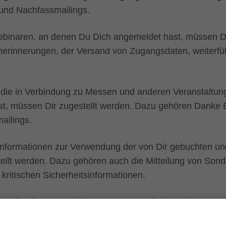
 und Nachfassmailings.
binaren, an denen Du Dich angemeldet hast, müssen Di
erinnerungen, der Versand von Zugangsdaten, weiterfü
 die in Verbindung zu Messen und anderen Veranstaltun
st, müssen Dir zugestellt werden. Dazu gehören Danke E
mailings.
Informationen zur Verwendung der von Dir gebuchten un
tellt werden. Dazu gehören auch die Mitteilung von Son
kritischen Sicherheitsinformationen.
Mails, die zur Abwicklung von vertraglich vereinbarten
en, Erstattungen, Provisionen und Leistungsnachweis