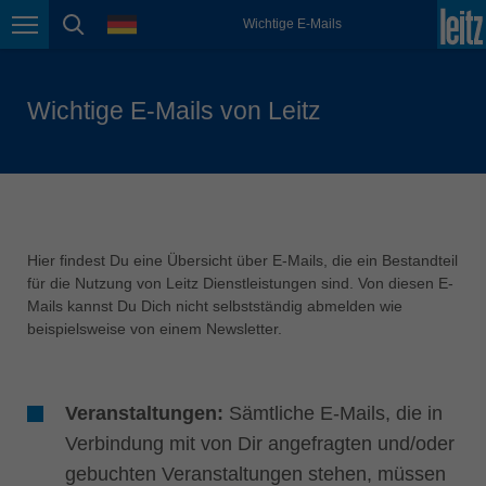
english
Sprache
Wichtige E-Mails
Seitennavigation
Seitensuche
México
español
Wichtige E-Mails von Leitz
Nederland
nederlands
Österreich
deutsch
Polska
Hier findest Du eine Übersicht über E-Mails, die ein Bestandteil
polski
für die Nutzung von Leitz Dienstleistungen sind. Von diesen E-
Mails kannst Du Dich nicht selbstständig abmelden wie
Portugal
beispielsweise von einem Newsletter.
português
România
Română
Veranstaltungen:
Sämtliche E-Mails, die in
Schweiz
Verbindung mit von Dir angefragten und/oder
deutsch
français
gebuchten Veranstaltungen stehen, müssen