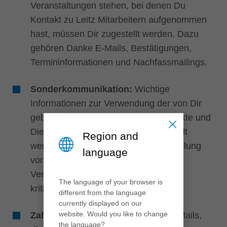
中文
Veranstaltungen stehen, bei denen Du
Kontakt zu Leitz Mitarbeitern aufgenommen
ประเทศไทย
hast, müssen Dir zugestellt werden. Dazu
ไทย
gehören Danke E-Mails, Bestätigungen,
Україна
Termininformationen und Nachfassmailings.
yкраїнська
Sonderkommunikation:
Wichtige
Informationen zur Verwendung der von Dir
gebuchten und/oder genutzten Produkte und
Dienstleistungen müssen Dir zugestellt
Region and
werden. Dazu gehören auch die Mitteilung
language
von Sonderwartungen und
Verfügbarkeitsproblemen sowie von
The language of your browser is
kritischen Sicherheitsinformationen.
different from the language
currently displayed on our
website. Would you like to change
Zahlungsabwicklung:
Sämtliche E-Mails,
the language?