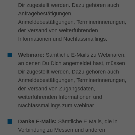
Dir zugestellt werden. Dazu gehören auch
Singapore
english
Anfragebestätigungen,
Anmeldebestätigungen, Terminerinnerungen,
Slovenija
der Versand von weiterführenden
slovenski
Informationen und Nachfassmailings.
Suomi
english
Webinare:
Sämtliche E-Mails zu Webinaren,
Taiwan
an denen Du Dich angemeldet hast, müssen
english
Dir zugestellt werden. Dazu gehören auch
Türkiye
Anmeldebestätigungen, Terminerinnerungen,
türkçe
der Versand von Zugangsdaten,
USA
weiterführenden Informationen und
english
Nachfassmailings zum Webinar.
Việt Nam
tiếng việt
Danke E-Mails:
Sämtliche E-Mails, die in
Verbindung zu Messen und anderen
中国