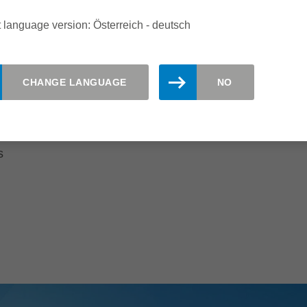
Maschine
 language version: Österreich - deutsch
Kurze Fertigungszeiten
Höhere Vorschübe möglich
CHANGE LANGUAGE
NO
Hohe Standwege
s