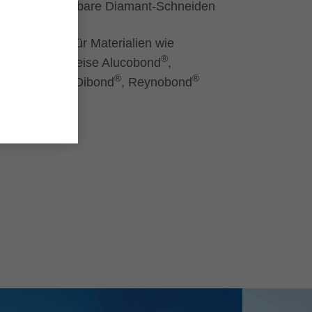
Austauschbare Diamant-Schneiden
Geeignet für Materialien wie
®
beispielsweise Alucobond
,
®
®
®
Alucore
, Dibond
, Reynobond