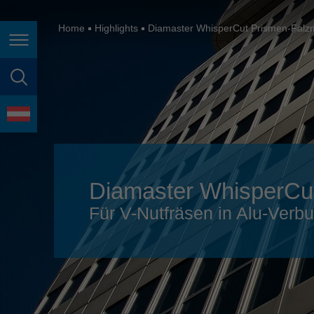
España
France
Home
Highlights
Diamaster WhisperCut Prismen-Falz
Seitennavigation
Great Britain
Italia
Seitensuche
India
Sprache
Japan (日本)
Lietuva
Diamaster WhisperCu
Magyarország
Für V-Nutfräsen in Alu-Verb
Malaysia
México