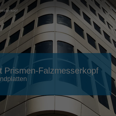
Slovenija
español
Suomi
messerkopf
français
Taiwan
english
Türkiye
italiano
USA
english
Việt Nam
日本語
中国
english
t Prismen-Falzmesserkopf
ประเทศไทย
magyar
undplatten
Україна
english
español