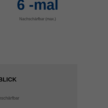
6
-mal
Nachschärfbar (max.)
BLICK
hschärfbar