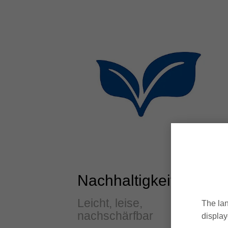
Nachhaltigkeit
Leicht, leise,
The lan
nachschärfbar
display