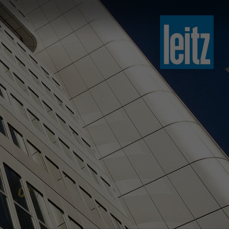
slovenski
english
english
türkçe
english
tiếng việt
中文
ไทย
yкраїнська