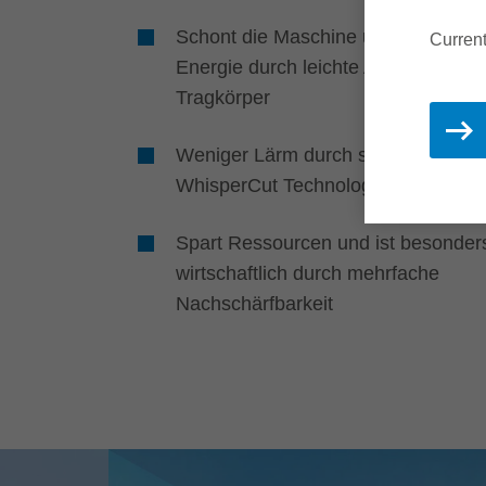
Schont die Maschine und spart
Current
Energie durch leichte Aluminium-
Tragkörper
Weniger Lärm durch spezielle
WhisperCut Technologie
Spart Ressourcen und ist besonder
wirtschaftlich durch mehrfache
Nachschärfbarkeit