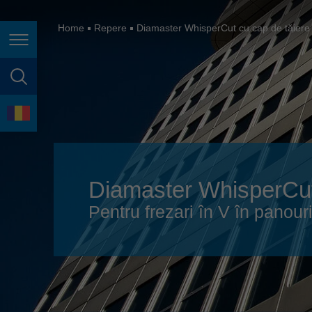
España
France
Home
Repere
Diamaster WhisperCut cu cap de tăiere 
Navigarea în pagină
Great Britain
Italia
căutare în pagină
India
Limbă
Japan (日本)
Lietuva
Diamaster WhisperCut 
Magyarország
Pentru frezari în V în panou
Malaysia
México