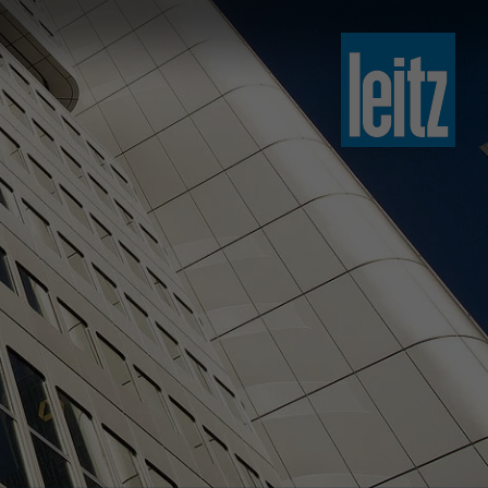
slovenski
english
english
türkçe
english
tiếng việt
中文
ไทย
yкраїнська