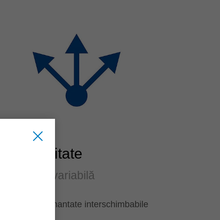
Flexibilitate
Utilizare variabilă
Cuțite diamantate interschimbabile