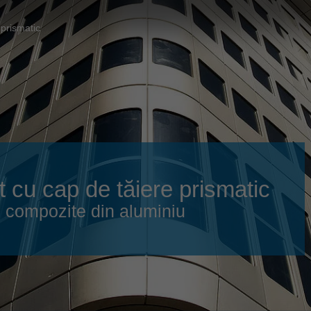
Slovenija
español
Suomi
prismatic
français
Taiwan
english
Türkiye
italiano
USA
english
Việt Nam
日本語
中国
english
cu cap de tăiere prismatic
ประเทศไทย
magyar
ri compozite din aluminiu
Україна
english
español