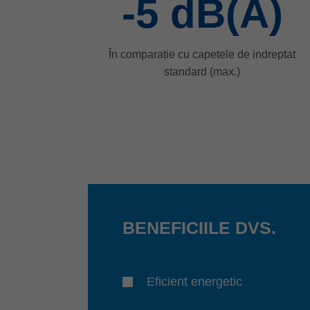
-5
dB(A)
În comparație cu capetele de indreptat
standard (max.)
BENEFICIILE DVS.
Eficient energetic