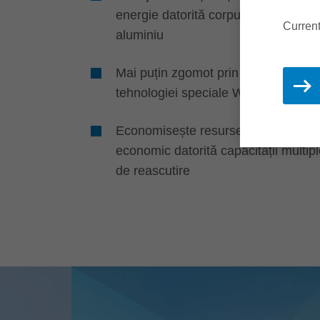
energie datorită corpului sculei din
Curren
aluminiu
Mai puțin zgomot prin utilizarea
tehnologiei speciale WhisperCut
Economisește resurse și este
economic datorită capacității multip
de reascutire