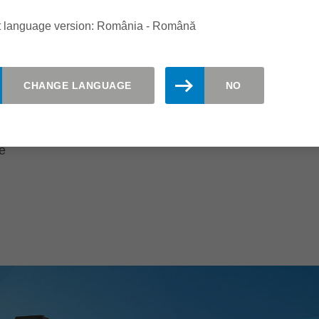
Timp scurt de producție
t language version: România - Română
Vite mai mari de avans posibile
Durată de viață mai lungă a sculei
CHANGE LANGUAGE
NO
le