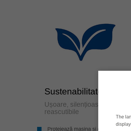
Sustenabilitate
Ușoare, silențioase,
reascutibile
The lan
display
Protejează mașina și economisește