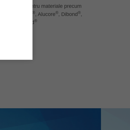
Potrivit pentru materiale precum
®
®
®
Alucobond
, Alucore
, Dibond
,
®
Reynobond