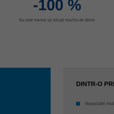
-100
%
Nu este nevoie să reluați muchia de tăiere
DINTR-O PR
Reascutiri mul