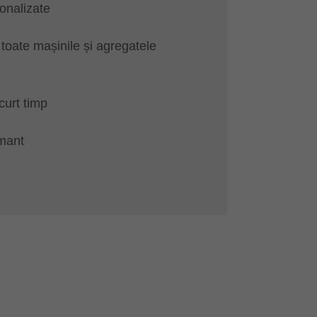
onalizate
u toate mașinile și agregatele
curt timp
mant