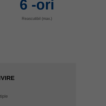
6
-ori
Reascutibil (max.)
IVIRE
tiple