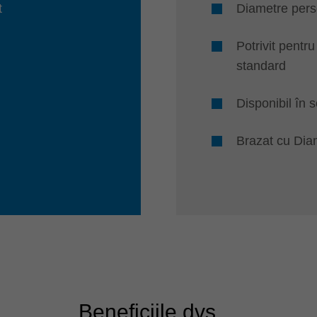
t
Diametre pers
i
Potrivit pentr
standard
Disponibil în s
Brazat cu Dia
Beneficiile dvs....