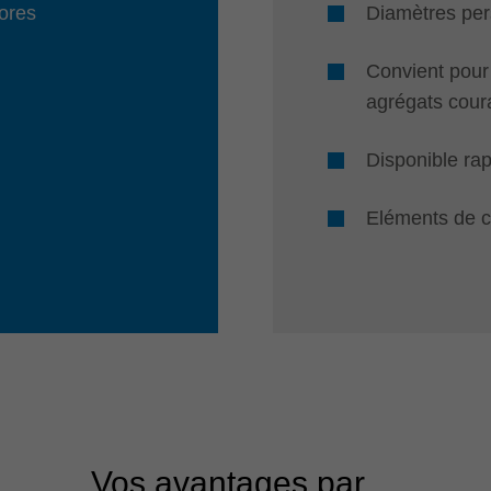
ores
Diamètres per
Convient pour 
agrégats cour
Disponible ra
Eléments de 
Vos avantages par ...