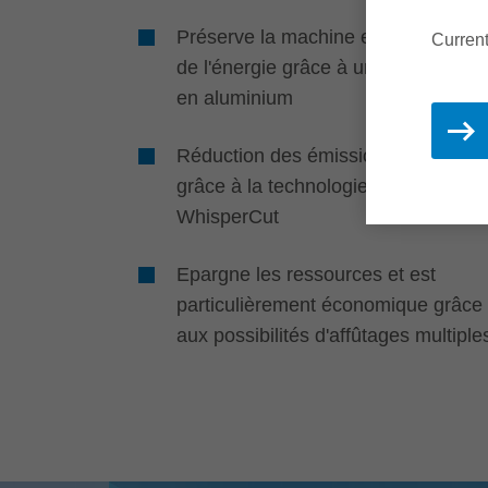
Préserve la machine et économise
Current
de l'énergie grâce à un corps léger
en aluminium
Réduction des émissions sonores
grâce à la technologie spéciale
WhisperCut
Epargne les ressources et est
particulièrement économique grâce
aux possibilités d'affûtages multiple