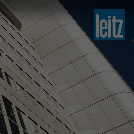
slovenski
english
english
türkçe
english
tiếng việt
中文
ไทย
yкраїнська