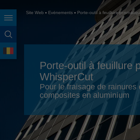
España
France
Site Web
Evénements
Porte-outil à feuillure prismat
Page navigation
Great Britain
Italia
page search
India
language
Japan (日本)
Porte-outil à feuillur
WhisperCut
Lietuva
Pour le fraisage de rainure
Magyarország
composites en aluminium
Malaysia
México