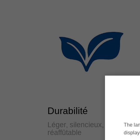
Durabilité
Léger, silencieux,
The lan
réaffûtable
display