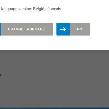
 language version: België - français
Des délais de production courts
Possibilité de vitesses d'avance plus
CHANGE LANGUAGE
NO
élevées
Tenue de coupe élevée des outils
s