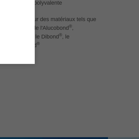
Utilisation polyvalente
Adapté pour des matériaux tels que
®
par exemple l'Alucobond
,
®
®
l'Alucore
, le Dibond
, le
®
Reynobond