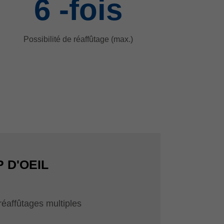
6
-fois
Possibilité de réaffûtage (max.)
 D'OEIL
 réaffûtages multiples