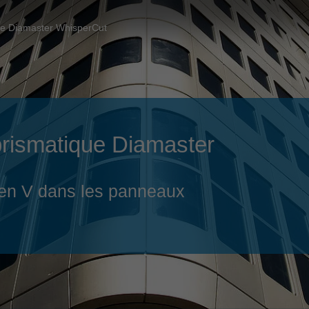
Slovenija
español
Suomi
ique Diamaster WhisperCut
français
Taiwan
english
Türkiye
italiano
USA
english
Việt Nam
e prismatique Diamaster
日本語
中国
english
s en V dans les panneaux
ประเทศไทย
magyar
Україна
english
español