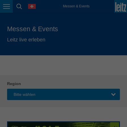
english
Sprache
Messen & Events
Seitennavigation
Seitensuche
México
español
Messen & Events
Nederland
nederlands
Leitz live erleben
Österreich
deutsch
Polska
polski
Portugal
Region
português
România
Română
Schweiz
deutsch
français