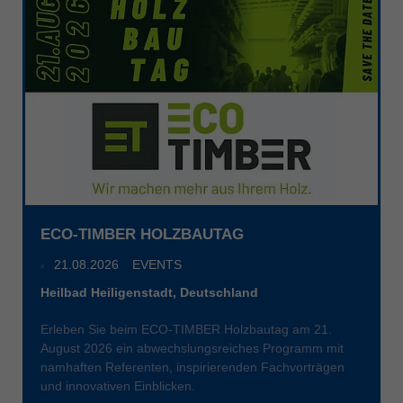
Singapore
english
Slovenija
slovenski
Suomi
english
Taiwan
english
Türkiye
ECO-TIMBER HOLZBAUTAG
türkçe
21.08.2026
EVENTS
USA
Heilbad Heiligenstadt, Deutschland
english
Erleben Sie beim ECO-TIMBER Holzbautag am 21.
Việt Nam
August 2026 ein abwechslungsreiches Programm mit
tiếng việt
namhaften Referenten, inspirierenden Fachvorträgen
und innovativen Einblicken.
中国