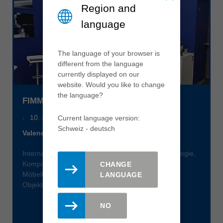
Region and
language
The language of your browser is
different from the language
currently displayed on our
website. Would you like to change
the language?
FIMMA + MADERALIA
10
. -
13.11.2026
MESSEN
Current language version:
Schweiz - deutsch
Valencia, Spanien
Internationale Fachmesse für Materialien, Technologie,
Komponenten, Maschinen und Werkzeuge für
CHANGE
Möbelbau, Schreinerei, Innenausbau und
LANGUAGE
Objekteinrichtung
NO