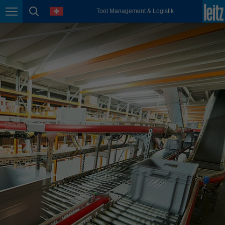
english
Sprache
Tool Management & Logistik
Seitennavigation
Seitensuche
México
español
Nederland
nederlands
Österreich
deutsch
Polska
polski
Portugal
português
România
Română
Schweiz
deutsch
français