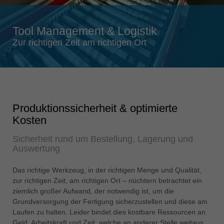
Singapore
english
Tool Management & Logistik
Slovenija
Zur richtigen Zeit am richtigen Ort
slovenski
Suomi
english
Taiwan
Produktionssicherheit & optimierte
english
Kosten
Türkiye
Sicherheit rund um Bestellung, Lagerung und
türkçe
Auswertung
USA
english
Das richtige Werkzeug, in der richtigen Menge und Qualität,
zur richtigen Zeit, am richtigen Ort – nüchtern betrachtet ein
Việt Nam
ziemlich großer Aufwand, der notwendig ist, um die
tiếng việt
Grundversorgung der Fertigung sicherzustellen und diese am
Laufen zu halten. Leider bindet dies kostbare Ressourcen an
中国
Geld, Arbeitskraft und Zeit, welche an anderer Stelle weitaus