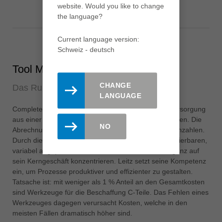
website. Would you like to change
the language?
Current language version:
Schweiz - deutsch
Tool Management „CompleteCare“
CHANGE
Das Rundum-Sorglos-Paket
LANGUAGE
CompleteCare steht für die vollständige Werkzeugversorgung
aus einer Hand, ideal für Betriebe mit hohen Losgrößen. Die
NO
Abrechnung basiert auf vereinbarten Produktionskennzahlen.
Durch dieses Rundum-Sorglos-Paket mit exakt kalkulierbaren,
variabel angepassten Kosten kann sich der Kunde ganz auf
sein Kerngeschäft konzentrieren. Leitz setzt seine Kompetenz
ein, um Prozesse produktiver und effizienter zu gestalten.
Tatsache ist: mit weniger als 1 % Anteil an den Gesamtkosten
sind Werkzeuge für die Beschaffung C-Teile. Das Fehlen eines
Werkzeuges dagegen verursacht Kosten, welche in den
meisten Fällen dramatisch höher sind.