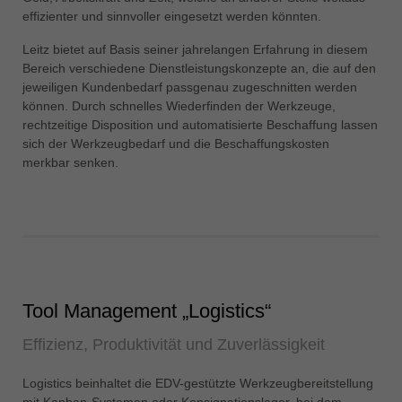
中文
effizienter und sinnvoller eingesetzt werden könnten.
ประเทศไทย
Leitz bietet auf Basis seiner jahrelangen Erfahrung in diesem
ไทย
Bereich verschiedene Dienstleistungskonzepte an, die auf den
jeweiligen Kundenbedarf passgenau zugeschnitten werden
Україна
können. Durch schnelles Wiederfinden der Werkzeuge,
yкраїнська
rechtzeitige Disposition und automatisierte Beschaffung lassen
sich der Werkzeugbedarf und die Beschaffungskosten
merkbar senken.
Tool Management „Logistics“
Effizienz, Produktivität und Zuverlässigkeit
Logistics beinhaltet die EDV-gestützte Werkzeugbereitstellung
mit Kanban-Systemen oder Konsignationslager, bei dem