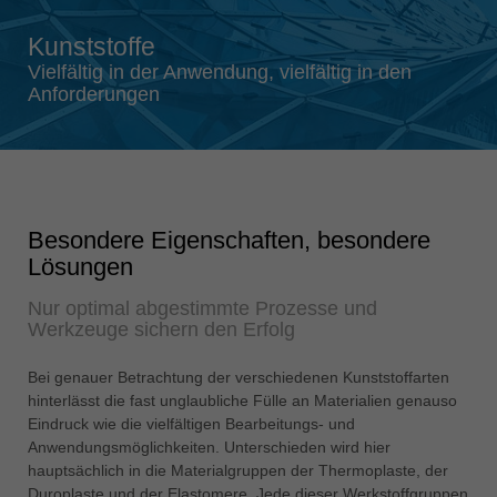
Singapore
Kunststoffe
english
Vielfältig in der Anwendung, vielfältig in den
Slovenija
Anforderungen
slovenski
Suomi
english
Taiwan
Besondere Eigenschaften, besondere
english
Lösungen
Türkiye
Nur optimal abgestimmte Prozesse und
türkçe
Werkzeuge sichern den Erfolg
USA
english
Bei genauer Betrachtung der verschiedenen Kunststoffarten
hinterlässt die fast unglaubliche Fülle an Materialien genauso
Việt Nam
Eindruck wie die vielfältigen Bearbeitungs- und
tiếng việt
Anwendungsmöglichkeiten. Unterschieden wird hier
hauptsächlich in die Materialgruppen der Thermoplaste, der
中国
Duroplaste und der Elastomere. Jede dieser Werkstoffgruppen