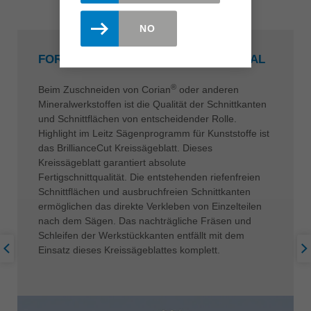
NO
FORMATIEREN VON PLATTENMATERIAL
®
Beim Zuschneiden von Corian
oder anderen
Mineralwerkstoffen ist die Qualität der Schnittkanten
und Schnittflächen von entscheidender Rolle.
Highlight im Leitz Sägenprogramm für Kunststoffe ist
das BrillianceCut Kreissägeblatt. Dieses
Kreissägeblatt garantiert absolute
Fertigschnittqualität. Die entstehenden riefenfreien
Schnittflächen und ausbruchfreien Schnittkanten
ermöglichen das direkte Verkleben von Einzelteilen
nach dem Sägen. Das nachträgliche Fräsen und
Schleifen der Werkstückkanten entfällt mit dem
Einsatz dieses Kreissägeblattes komplett.