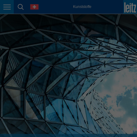
english
Sprache
Kunststoffe
Seitennavigation
Seitensuche
México
español
Nederland
nederlands
Österreich
deutsch
Polska
polski
Portugal
português
România
Română
Schweiz
deutsch
français