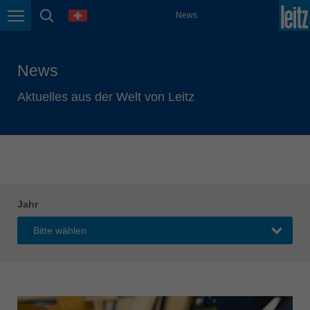
english
Sprache
News
Seitennavigation
Seitensuche
México
español
News
Nederland
nederlands
Aktuelles aus der Welt von Leitz
Österreich
deutsch
Polska
polski
Portugal
Jahr
português
România
Română
Schweiz
deutsch
français