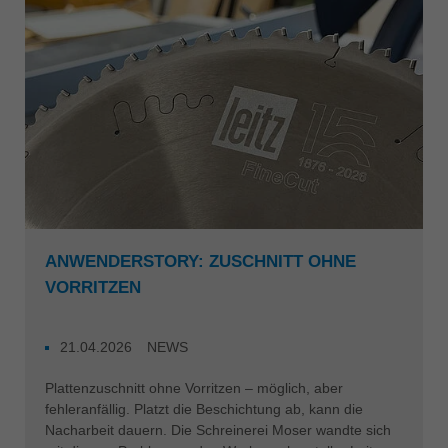
Singapore
english
Slovenija
slovenski
Suomi
english
Taiwan
english
Türkiye
ANWENDERSTORY: ZUSCHNITT OHNE
türkçe
VORRITZEN
USA
english
21.04.2026
NEWS
Việt Nam
Plattenzuschnitt ohne Vorritzen – möglich, aber
tiếng việt
fehleranfällig. Platzt die Beschichtung ab, kann die
Nacharbeit dauern. Die Schreinerei Moser wandte sich
中国