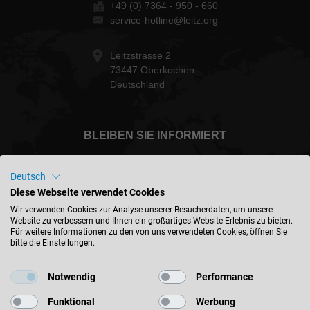
+49 (0) 7364 - 950 - 660
service-hotline@leitz.org
Leitzstrasse 2
73447 Oberkochen
Deutschland
BLEIBEN SIE INFORMIERT
Deutsch
Diese Webseite verwendet Cookies
Deutschland - deutsch
Wir verwenden Cookies zur Analyse unserer Besucherdaten, um unsere
Website zu verbessern und Ihnen ein großartiges Website-Erlebnis zu bieten.
Für weitere Informationen zu den von uns verwendeten Cookies, öffnen Sie
bitte die Einstellungen.
STANDORT FINDEN
Notwendig
Performance
Funktional
Werbung