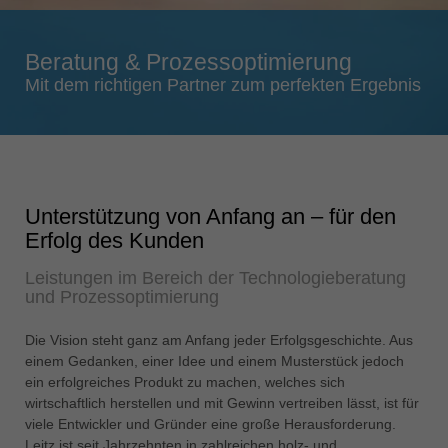
Singapore
english
Beratung & Prozessoptimierung
Slovenija
Mit dem richtigen Partner zum perfekten Ergebnis
slovenski
Suomi
english
Taiwan
Unterstützung von Anfang an – für den
english
Erfolg des Kunden
Türkiye
Leistungen im Bereich der Technologieberatung
türkçe
und Prozessoptimierung
USA
english
Die Vision steht ganz am Anfang jeder Erfolgsgeschichte. Aus
einem Gedanken, einer Idee und einem Musterstück jedoch
Việt Nam
ein erfolgreiches Produkt zu machen, welches sich
tiếng việt
wirtschaftlich herstellen und mit Gewinn vertreiben lässt, ist für
viele Entwickler und Gründer eine große Herausforderung.
中国
Leitz ist seit Jahrzehnten in zahlreichen holz- und