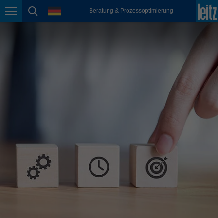
english
Sprache
Beratung & Prozessoptimierung
Seitennavigation
Seitensuche
México
español
Nederland
nederlands
Österreich
deutsch
Polska
polski
Portugal
português
România
Română
Schweiz
deutsch
français