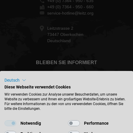
+49 (0) 7364 - 950 - 635
+49 (0) 7364 - 950 - 660
service-hotline@leitz.org
Leitzstrasse 2
73447 Oberkochen
Deutschland
BLEIBEN SIE INFORMIERT
Deutsch
Diese Webseite verwendet Cookies
Deutschland - deutsch
Wir verwenden Cookies zur Analyse unserer Besucherdaten, um unsere
Website zu verbessern und Ihnen ein großartiges Website-Erlebnis zu bieten.
Für weitere Informationen zu den von uns verwendeten Cookies, öffnen Sie
bitte die Einstellungen.
STANDORT FINDEN
Notwendig
Performance