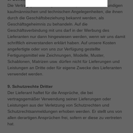
Die Vertragspartner verpflichten sich, alle nicht offenkundigen
kaufmännischen und technischen Angelegenheiten, die ihnen
durch die Geschäftsbeziehung bekannt werden, als
Geschäftsgeheimnis zu behandeln. Auf die
Geschäftsverbindung mit uns darf in der Werbung des
Lieferanten nur dann hingewiesen werden, wenn wir uns damit
schriftlich einverstanden erklärt haben. Auf unsere Kosten
angefertigte oder von uns zur Verfügung gestellte
Fertigungsmittel wie Zeichnungen, Modelle, Muster,
Schablonen, Matrizen usw. dürfen nicht für Lieferungen und
Leistungen an Dritte oder für eigene Zwecke des Lieferanten
verwendet werden.
9. Schutzrechte Dritter
Der Lieferant haftet für die Ansprüche, die bei
vertragsgemäßer Verwendung seiner Lieferungen oder
Leistungen aus der Verletzung von Schutzrechten und
Schutzrechtsanmeldungen erhoben werden. Er stellt uns von
allen derartigen Ansprüchen frei, sofern er diese zu vertreten
hat.