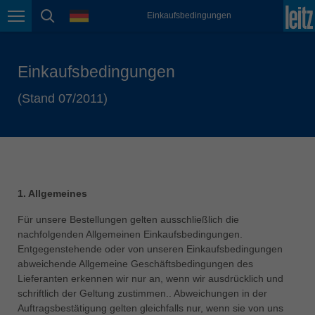
english
Sprache
Einkaufsbedingungen
Seitennavigation
Seitensuche
México
español
Einkaufsbedingungen
Nederland
nederlands
(Stand 07/2011)
Österreich
deutsch
Polska
polski
1. Allgemeines
Portugal
português
Für unsere Bestellungen gelten ausschließlich die
nachfolgenden Allgemeinen Einkaufsbedingungen.
România
Entgegenstehende oder von unseren Einkaufsbedingungen
Română
abweichende Allgemeine Geschäftsbedingungen des
Lieferanten erkennen wir nur an, wenn wir ausdrücklich und
Schweiz
schriftlich der Geltung zustimmen.. Abweichungen in der
deutsch
français
Auftragsbestätigung gelten gleichfalls nur, wenn sie von uns