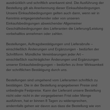
ausdrücklich und schriftlich anerkannt sind. Die Ausführung der
Singapore
Bestellung gilt als Anerkennung dieser Einkaufsbedingungen.
english
Unsere Einkaufsbedingungen gelten auch dann, wenn wir in
Kenntnis entgegenstehender oder von unseren
Slovenija
Einkaufsbedingungen abweichender Allgemeiner
slovenski
Geschäftsbedingungen des Lieferanten die Lieferung/Leistung
Suomi
vorbehaltlos annehmen oder zahlen.
english
Bestellungen, Auftragsbestätigungen und Lieferabrufe –
Taiwan
einschließlich Änderungen und Ergänzungen - bedürfen der
english
Schriftform. Mündliche Vereinbarungen jeder Art –
einschließlich nachträglicher Änderungen und Ergänzungen
Türkiye
unserer Einkaufsbedingungen – bedürfen zu ihrer Wirksamkeit
türkçe
der schriftlichen Bestätigung durch uns.
USA
Bestellungen sind umgehend vom Lieferanten schriftlich zu
english
bestätigen. Die in der Bestellung angegebenen Preise sind
unbedingte Festpreise. Kann der Lieferant unsere Bestellung
Việt Nam
nicht oder nicht in der vorgegebenen Frist oder Menge
tiếng việt
ausführen, hat er binnen 8 Tagen zu widersprechen,
中国
andernfalls gehen wir davon aus dass die Bestellung wie von