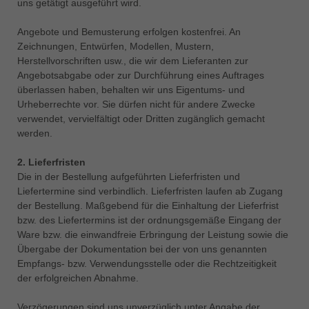
uns getätigt ausgeführt wird.
中文
ประเทศไทย
Angebote und Bemusterung erfolgen kostenfrei. An
ไทย
Zeichnungen, Entwürfen, Modellen, Mustern,
Herstellvorschriften usw., die wir dem Lieferanten zur
Україна
Angebotsabgabe oder zur Durchführung eines Auftrages
yкраїнська
überlassen haben, behalten wir uns Eigentums- und
Urheberrechte vor. Sie dürfen nicht für andere Zwecke
verwendet, vervielfältigt oder Dritten zugänglich gemacht
werden.
2. Lieferfristen
Die in der Bestellung aufgeführten Lieferfristen und
Liefertermine sind verbindlich. Lieferfristen laufen ab Zugang
der Bestellung. Maßgebend für die Einhaltung der Lieferfrist
bzw. des Liefertermins ist der ordnungsgemäße Eingang der
Ware bzw. die einwandfreie Erbringung der Leistung sowie die
Übergabe der Dokumentation bei der von uns genannten
Empfangs- bzw. Verwendungsstelle oder die Rechtzeitigkeit
der erfolgreichen Abnahme.
Verzögerungen sind uns unverzüglich unter Angabe der