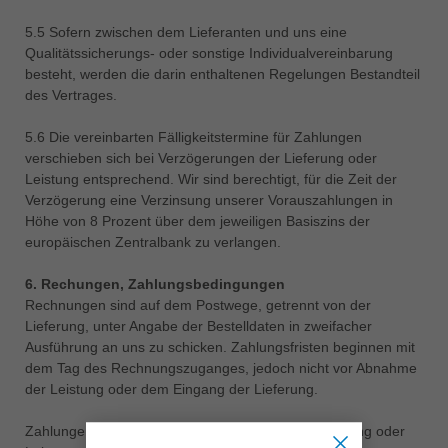
5.5 Sofern zwischen dem Lieferanten und uns eine
Qualitätssicherungs- oder sonstige Individualvereinbarung
besteht, werden die darin enthaltenen Regelungen Bestandteil
des Vertrages.
5.6 Die vereinbarten Fälligkeitstermine für Zahlungen
verschieben sich bei Verzögerungen der Lieferung oder
Leistung entsprechend. Wir sind berechtigt, für die Zeit der
Verzögerung eine Verzinsung unserer Vorauszahlungen in
Höhe von 8 Prozent über dem jeweiligen Basiszins der
europäischen Zentralbank zu verlangen.
6. Rechungen, Zahlungsbedingungen
Rechnungen sind auf dem Postwege, getrennt von der
Lieferung, unter Angabe der Bestelldaten in zweifacher
Ausführung an uns zu schicken. Zahlungsfristen beginnen mit
dem Tag des Rechnungszuganges, jedoch nicht vor Abnahme
der Leistung oder dem Eingang der Lieferung.
Zahlungen bedeuten keine Anerkennung der Lieferung oder