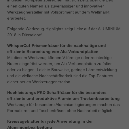
中文
einen guten Namen als zuverlässiger und innovativer
Werkzeughersteller mit Vollsortiment auf dem Weltmarkt
ประเทศไทย
erarbeitet.
ไทย
Folgende Werkzeug-Highlights zeigt Leitz auf der ALUMINIUM
Україна
2018 in Düsseldorf:
yкраїнська
WhisperCut-Prismenfräser für die nachhaltige und
effiziente Bearbeitung von Alu-Verbundplatten
Mit diesem Werkzeug können V-förmige oder rechteckige
Nuten eingefräst werden, um Alu-Verbundplatten zu falten
oder zu biegen. Leichte Bauweise, geringe Lärmentwicklung
und die vielfache Nachschärfbarkeit sind die Top-Features
dieser neuen Werkzeuggeneration.
Hochleistungs PKD Schaftfräser für die besonders
effiziente und produktive Aluminium-Trockenbearbeitung
Werkzeuge für besondere Aluminiumlegierungen machen das
Formatieren und Taschenfräsen ohne Nacharbeit möglich.
Kreissägeblätter für jede Anwendung in der
Aluminiumbearbeitung