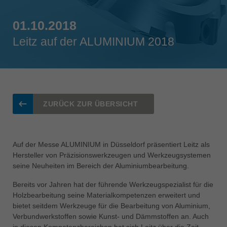
Singapore
english
01.10.2018
Leitz auf der ALUMINIUM 2018
Slovenija
slovenski
Suomi
english
Taiwan
ZURÜCK ZUR ÜBERSICHT
english
Türkiye
türkçe
Auf der Messe ALUMINIUM in Düsseldorf präsentiert Leitz als
Hersteller von Präzisionswerkzeugen und Werkzeugsystemen
USA
seine Neuheiten im Bereich der Aluminiumbearbeitung.
english
Bereits vor Jahren hat der führende Werkzeugspezialist für die
Việt Nam
Holzbearbeitung seine Materialkompetenzen erweitert und
tiếng việt
bietet seitdem Werkzeuge für die Bearbeitung von Aluminium,
Verbundwerkstoffen sowie Kunst- und Dämmstoffen an. Auch
中国
in diesen Kompetenzbereichen hat sich Leitz über die Zeit