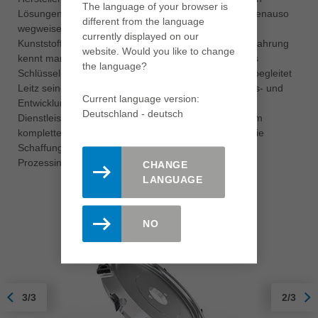
The language of your browser is
Lösungen für die aluminiumverarbeitende Industrie genauso
different from the language
wegweisend wie für die Holz- und
currently displayed on our
Kunststoffbearbeitungsbranche. Durch jahrelange Erfahrung
website. Would you like to change
kennt man in Oberkochen die Prozessoptimierung als
the language?
Schlüssel für effiziente Produktionsabläufe. Deshalb begleitet
Leitz seine Kunden stets mit seiner ganzen Beratungs- und
Current language version:
Entwicklungskompetenz und bietet zusätzliche
Deutschland - deutsch
Dienstleistungen, vom Nachschleif-Service bis hin zum
kompletten Tool Management. Das alles ermöglicht die
Schaffung optimierter Arbeitsabläufe bei maximaler
Prozessintelligenz.
CHANGE
LANGUAGE
NO
3/3
2/3