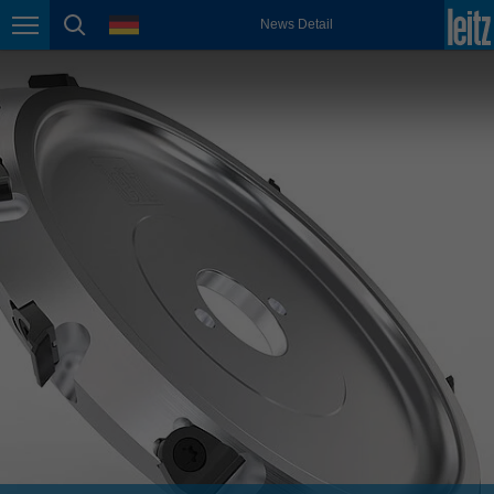
english
Sprache
News Detail
Seitennavigation
Seitensuche
México
español
Nederland
nederlands
Österreich
deutsch
Polska
polski
Portugal
português
România
Română
Schweiz
deutsch
français