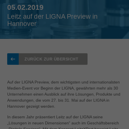
Singapore
05.02.2019
english
Leitz auf der LIGNA Preview in
Hannover
Slovenija
slovenski
Suomi
english
Taiwan
ZURÜCK ZUR ÜBERSICHT
english
Türkiye
türkçe
Auf der LIGNA Preview, dem wichtigsten und internationalsten
Medien-Event vor Beginn der LIGNA, gewährten mehr als 30
USA
Unternehmen einen Ausblick auf ihre Lösungen, Produkte und
english
Anwendungen, die vom 27. bis 31. Mai auf der LIGNA in
Hannover gezeigt werden.
Việt Nam
tiếng việt
In diesem Jahr präsentiert Leitz auf der LIGNA seine
„Lösungen in neuen Dimensionen“ auch im Geschäftsbereich
中国
„Digitale Services“. Mit dem Konzept LeitzXPert beweist Leitz