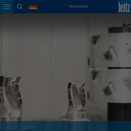
english
Sprache
News Detail
Seitennavigation
Seitensuche
México
español
Nederland
nederlands
Österreich
deutsch
Polska
polski
Portugal
português
România
Română
Schweiz
deutsch
français