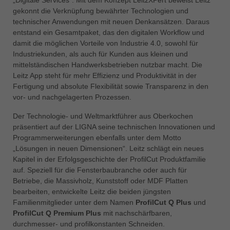
中文
gekonnt die Verknüpfung bewährter Technologien und
technischer Anwendungen mit neuen Denkansätzen. Daraus
ประเทศไทย
entstand ein Gesamtpaket, das den digitalen Workflow und
ไทย
damit die möglichen Vorteile von Industrie 4.0, sowohl für
Україна
Industriekunden, als auch für Kunden aus kleinen und
yкраїнська
mittelständischen Handwerksbetrieben nutzbar macht. Die
Leitz App steht für mehr Effizienz und Produktivität in der
Fertigung und absolute Flexibilität sowie Transparenz in den
vor- und nachgelagerten Prozessen.
Der Technologie- und Weltmarktführer aus Oberkochen
präsentiert auf der LIGNA seine technischen Innovationen und
Programmerweiterungen ebenfalls unter dem Motto
„Lösungen in neuen Dimensionen“. Leitz schlägt ein neues
Kapitel in der Erfolgsgeschichte der ProfilCut Produktfamilie
auf. Speziell für die Fensterbaubranche oder auch für
Betriebe, die Massivholz, Kunststoff oder MDF Platten
bearbeiten, entwickelte Leitz die beiden jüngsten
Familienmitglieder unter dem Namen
ProfilCut Q Plus
und
ProfilCut Q Premium Plus
mit nachschärfbaren,
durchmesser- und profilkonstanten Schneiden.