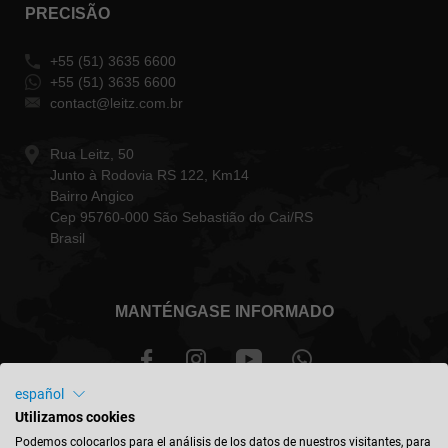
PRECISÃO
+55 (51) 3635 6600
+55 (51) 3635 6600
contact@leitz.com.br
Rua Leitz, 50
Junto à Rodovia RS 122, Km14
Bairro Angico
Cep 95760-000 São Sebastião do Cai/RS
Brasil
MANTÉNGASE INFORMADO
español
Utilizamos cookies
Brasil - español
Podemos colocarlos para el análisis de los datos de nuestros visitantes, para