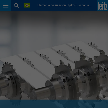
english
language
Elemento de sujeción Hydro-Duo con anillo de sujeción
Page navigation
page search
México
español
Nederland
nederlands
Österreich
deutsch
Polska
polski
Portugal
português
România
Română
Schweiz
deutsch
français