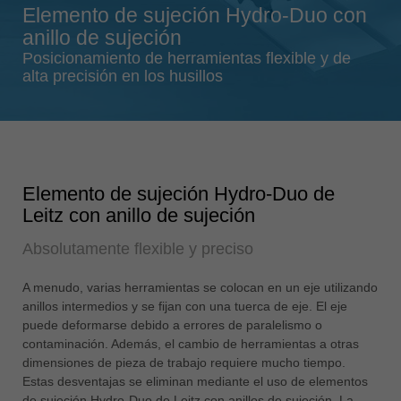
Elemento de sujeción Hydro-Duo con
Singapore
anillo de sujeción
english
Posicionamiento de herramientas flexible y de
Slovenija
alta precisión en los husillos
slovenski
Suomi
english
Taiwan
Elemento de sujeción Hydro-Duo de
english
Leitz con anillo de sujeción
Türkiye
Absolutamente flexible y preciso
türkçe
USA
A menudo, varias herramientas se colocan en un eje utilizando
english
anillos intermedios y se fijan con una tuerca de eje. El eje
puede deformarse debido a errores de paralelismo o
Việt Nam
contaminación. Además, el cambio de herramientas a otras
tiếng việt
dimensiones de pieza de trabajo requiere mucho tiempo.
Estas desventajas se eliminan mediante el uso de elementos
中国
de sujeción Hydro-Duo de Leitz con anillos de sujeción. La