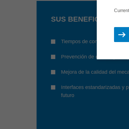
Current
SUS BENEFICIOS
Tiempos de configuración re
Prevención de errores y tiemp
Mejora de la calidad del mec
Interfaces estandarizadas y 
futuro