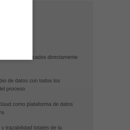
CE
fabricante
amientas verificados directamente
bio de datos con todos los
del proceso
loud como plataforma de datos
ra
y trazabilidad totales de la