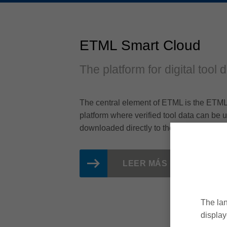
ETML Smart Cloud
The platform for digital tool 
The central element of ETML is the ETML
platform where verified tool data can b
downloaded directly to the machines.
LEER MÁS
The lan
display