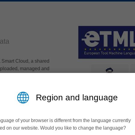
data
 Smart Cloud, a shared
e uploaded, managed and
Region and language
guage of your browser is different from the language currently
ed on our website. Would you like to change the language?