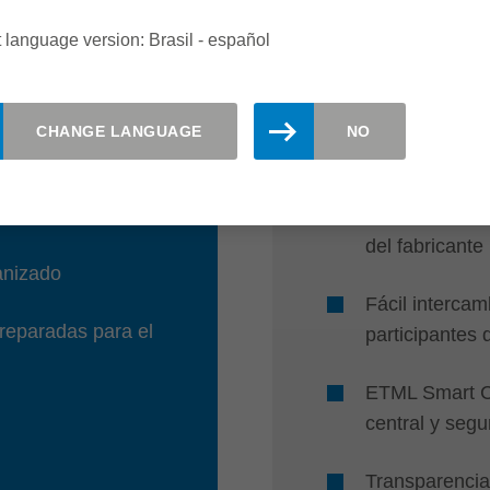
 language version: Brasil - español
AT A GLAN
CHANGE LANGUAGE
NO
ducidos
Estándar multi
os de inactividad
Datos de herr
del fabricante
anizado
Fácil intercam
preparadas para el
participantes 
ETML Smart C
central y segu
Transparencia 