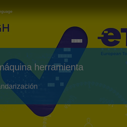
Slovenija
español
Suomi
anguage
français
Taiwan
english
Türkiye
italiano
USA
english
Việt Nam
日本語
máquina herramienta
中国
english
ประเทศไทย
magyar
tandarización
Україна
english
español