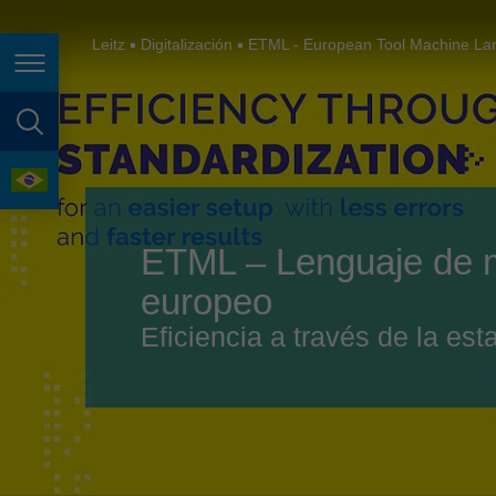
España
France
Leitz
Digitalización
ETML - European Tool Machine L
Page navigation
Great Britain
Italia
page search
India
language
Japan (日本)
ETML – Lenguaje de 
Lietuva
europeo
Magyarország
Eficiencia a través de la es
Malaysia
México