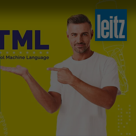
slovenski
english
english
türkçe
english
tiếng việt
中文
ไทย
yкраїнська