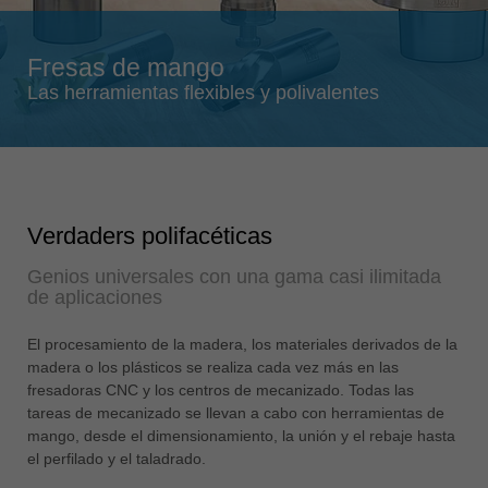
Singapore
english
Fresas de mango
Slovenija
Las herramientas flexibles y polivalentes
slovenski
Suomi
english
Taiwan
Verdaders polifacéticas
english
Genios universales con una gama casi ilimitada
Türkiye
de aplicaciones
türkçe
USA
El procesamiento de la madera, los materiales derivados de la
english
madera o los plásticos se realiza cada vez más en las
fresadoras CNC y los centros de mecanizado. Todas las
Việt Nam
tareas de mecanizado se llevan a cabo con herramientas de
tiếng việt
mango, desde el dimensionamiento, la unión y el rebaje hasta
el perfilado y el taladrado.
中国