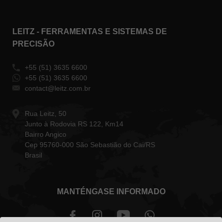
LEITZ - FERRAMENTAS E SISTEMAS DE
PRECISÃO
+55 (51) 3635 6600
+55 (51) 3635 6600
contact@leitz.com.br
Rua Leitz, 50
Junto à Rodovia RS 122, Km14
Bairro Angico
Cep 95760-000 São Sebastião do Cai/RS
Brasil
MANTÉNGASE INFORMADO