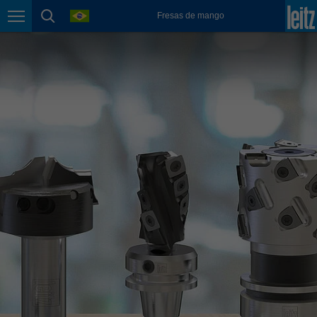
english
language
Fresas de mango
Page navigation
page search
México
español
Nederland
nederlands
Österreich
deutsch
Polska
polski
Portugal
português
România
Română
Schweiz
deutsch
français