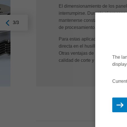
El dimensionamiento de los panel
interrumpirse. Durante el proceso,
mantenerse constantemente alta pa
3/3
de procesamiento. Así se evita la 
Para estas aplicaciones, Leitz of
directa en el husillo. Esto garant
Otras ventajas de las soluciones de
The lan
calidad de corte y la importante r
display
Current