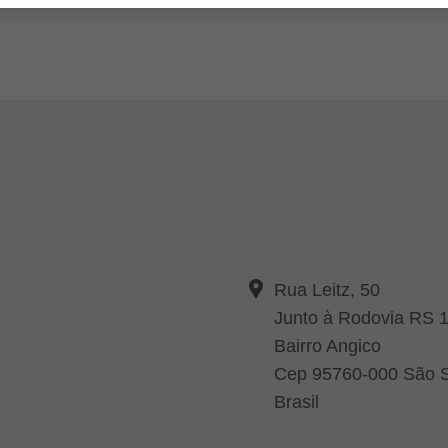
Rua Leitz, 50
Junto à Rodovia RS 
Bairro Angico
Cep 95760-000 São S
Brasil