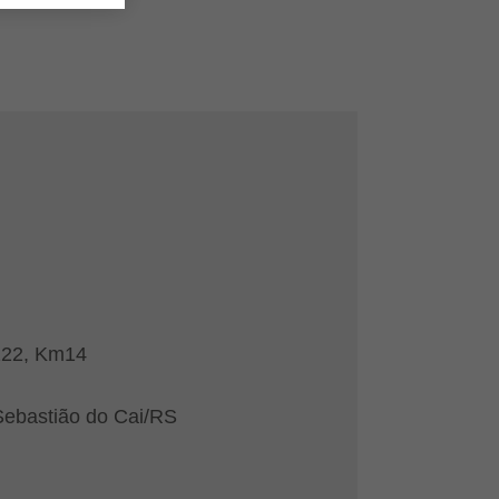
122, Km14
ebastião do Cai/RS