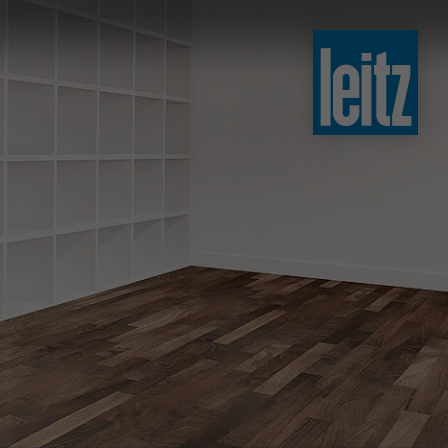
slovenski
english
english
türkçe
english
tiếng việt
中文
ไทย
yкраїнська