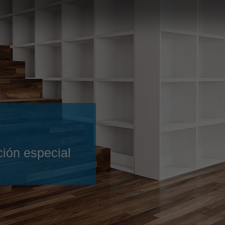
Slovenija
español
Suomi
français
Taiwan
english
Türkiye
italiano
USA
english
Việt Nam
日本語
中国
english
ประเทศไทย
magyar
ión especial
Україна
english
español