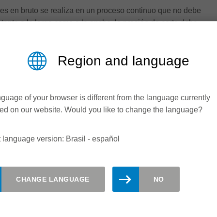
es en bruto se realiza en un proceso continuo que no debe
 tanto a lo largo como a lo ancho, la presión de corte debe
ra que el material corra recto y uniforme por la máquina
formación de roturas en el borde de corte.
Region and language
rece soluciones de herramientas con sujeción hidráulica
iza el corte sin holgura deseado bajo una presión uniforme.
 Leitz son la larga vida útil de la herramienta, la perfecta
guage of your browser is different from the language currently
educción del ruido.
ed on our website. Would you like to change the language?
 language version: Brasil - español
CHANGE LANGUAGE
NO