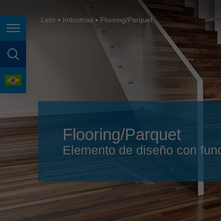
España
France
Leitz
Industrias
Flooring/Parquet
Page navigation
Great Britain
Italia
page search
India
language
Japan (日本)
Lietuva
Flooring/Parquet
Magyarország
Elemento de diseño con func
Malaysia
México