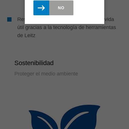
NO
Resultados de corte perfectos y larga vida
útil gracias a la tecnología de herramientas
de Leitz
Sostenibilidad
Proteger el medio ambiente