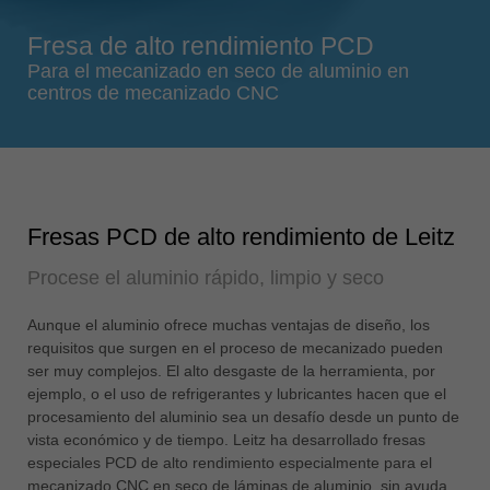
Singapore
Fresa de alto rendimiento PCD
english
Para el mecanizado en seco de aluminio en
Slovenija
centros de mecanizado CNC
slovenski
Suomi
english
Taiwan
Fresas PCD de alto rendimiento de Leitz
english
Procese el aluminio rápido, limpio y seco
Türkiye
türkçe
Aunque el aluminio ofrece muchas ventajas de diseño, los
USA
requisitos que surgen en el proceso de mecanizado pueden
english
ser muy complejos. El alto desgaste de la herramienta, por
ejemplo, o el uso de refrigerantes y lubricantes hacen que el
Việt Nam
procesamiento del aluminio sea un desafío desde un punto de
tiếng việt
vista económico y de tiempo. Leitz ha desarrollado fresas
especiales PCD de alto rendimiento especialmente para el
中国
mecanizado CNC en seco de láminas de aluminio. sin ayuda