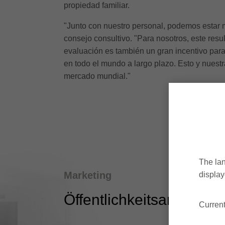
propiedad familiar.
"Junto con nuestro personal, podemos estar mu
consejo consultivo. "Para nosotros, este res
evaluación es también un gran incentivo para 
en todo el mundo a largo plazo. Esto y nuest
mercado mundial."
The lan
Marketing
display
Öffentlichkeitsarbeit
Current