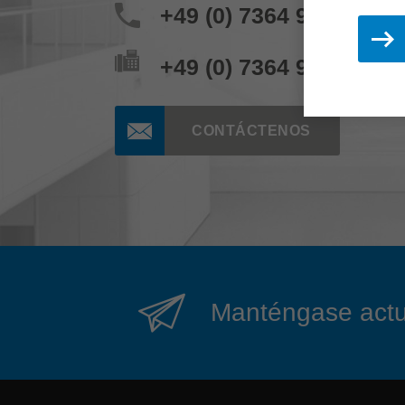
+49 (0) 7364 950 204
+49 (0) 7364 950 662
CONTÁCTENOS
Manténgase actual