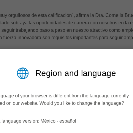
y orgullosos de esta calificación", afirma la Dra. Cornelia Bruc
ultado subraya las oportunidades de carrera con nosotros en la 
seguir trabajando paso a paso en nuestro atractivo como emplea
ra fuerza innovadora son requisitos importantes para seguir amp
Region and language
guage of your browser is different from the language currently
ed on our website. Would you like to change the language?
 language version: México - español