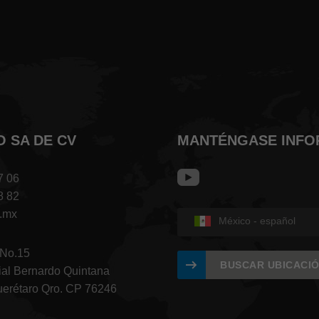
O SA DE CV
MANTÉNGASE INF
7 06
8 82
m.mx
México - español
 No.15
BUSCAR UBICACI
ial Bernardo Quintana
uerétaro Qro. CP 76246