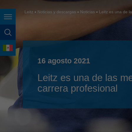
España
France
Leitz
Noticias y descargas
Noticias
Leitz es una de l
Page navigation
Great Britain
Italia
page search
India
language
Japan (日本)
16 agosto 2021
Lietuva
Leitz es una de las m
Magyarország
carrera profesional
Malaysia
México