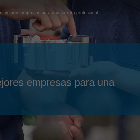
Slovenija
español
Suomi
as mejores empresas para una carrera profesional
français
Taiwan
english
Türkiye
italiano
USA
english
Việt Nam
日本語
中国
english
ejores empresas para una
ประเทศไทย
magyar
Україна
english
español