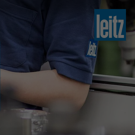
slovenski
english
english
türkçe
english
tiếng việt
中文
ไทย
yкраїнська