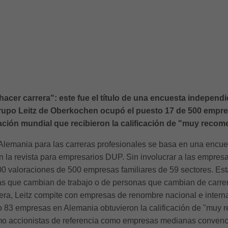
cer carrera": este fue el título de una encuesta independi
rupo Leitz de Oberkochen ocupó el puesto 17 de 500 empres
ción mundial que recibieron la calificación de "muy reco
Alemania para las carreras profesionales se basa en una encuest
n la revista para empresarios DUP. Sin involucrar a las empresa
000 valoraciones de 500 empresas familiares de 59 sectores. 
nas que cambian de trabajo o de personas que cambian de carrera
ra, Leitz compite con empresas de renombre nacional e interna
o 83 empresas en Alemania obtuvieron la calificación de "muy
omo accionistas de referencia como empresas medianas conven