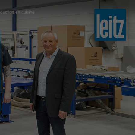
slovenski
duction en cuisine
english
english
türkçe
english
tiếng việt
中文
ไทย
yкраїнська