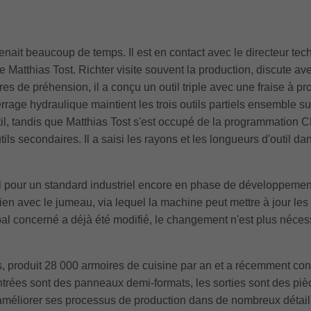
nait beaucoup de temps. Il est en contact avec le directeur tech
Matthias Tost. Richter visite souvent la production, discute ave
s de préhension, il a conçu un outil triple avec une fraise à pro
rage hydraulique maintient les trois outils partiels ensemble 
il, tandis que Matthias Tost s'est occupé de la programmation CN
tils secondaires. Il a saisi les rayons et les longueurs d'outil 
l pour un standard industriel encore en phase de développement
ien avec le jumeau, via lequel la machine peut mettre à jour les 
al concerné a déjà été modifié, le changement n'est plus nécess
 produit 28 000 armoires de cuisine par an et a récemment conv
ntrées sont des panneaux demi-formats, les sorties sont des pi
'améliorer ses processus de production dans de nombreux détails