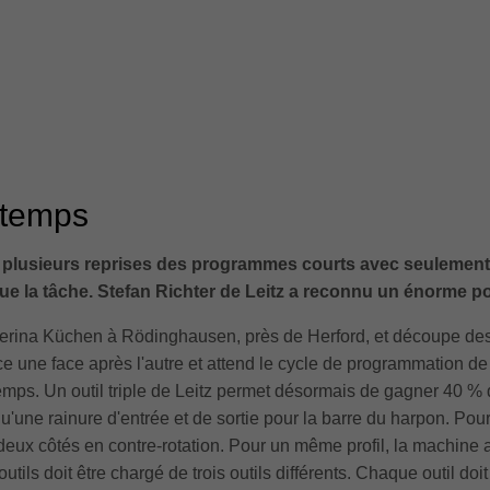
 temps
plusieurs reprises des programmes courts avec seulement t
que la tâche. Stefan Richter de Leitz a reconnu un énorme 
llerina Küchen à Rödinghausen, près de Herford, et découpe de
ce une face après l'autre et attend le cycle de programmation d
emps. Un outil triple de Leitz permet désormais de gagner 40 % 
 qu'une rainure d'entrée et de sortie pour la barre du harpon. Pou
s deux côtés en contre-rotation. Pour un même profil, la machine a
utils doit être chargé de trois outils différents. Chaque outil doi