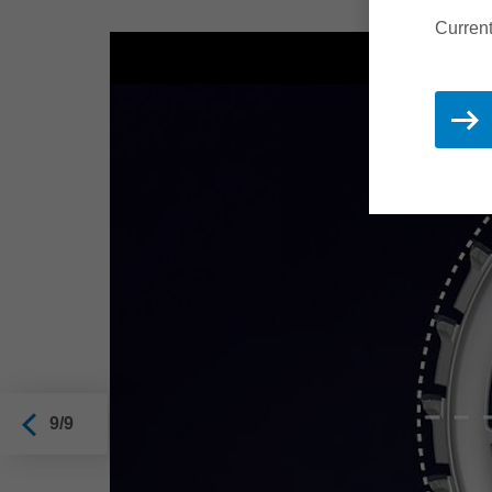
Current
9/9