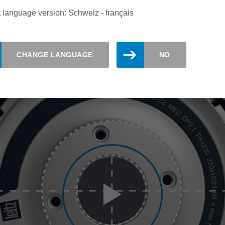
 language version: Schweiz - français
CHANGE LANGUAGE
NO