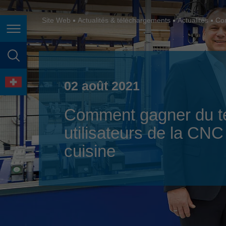
España
France
Site Web
Actualités & téléchargements
Actualités
Com
Page navigation
Great Britain
Italia
page search
India
language
02 août 2021
Japan (日本)
Comment gagner du t
Lietuva
utilisateurs de la CNC
Magyarország
cuisine
Malaysia
México