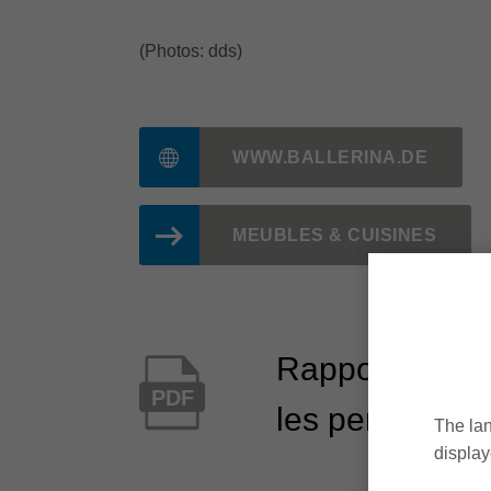
(Photos: dds)
WWW.BALLERINA.DE
MEUBLES & CUISINES
Rapport d'util
PDF
les pertes de 
The lan
display