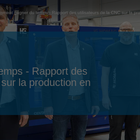
Slovenija
español
Suomi
ment gagner du temps - Rapport des utilisateurs de la CNC sur la pro
français
Taiwan
english
Türkiye
italiano
USA
english
Việt Nam
日本語
emps - Rapport des
中国
english
 sur la production en
ประเทศไทย
magyar
Україна
english
español