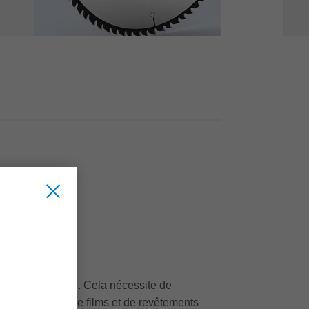
ante augmentation. Cela nécessite de
 de placages ou de films et de revêtements