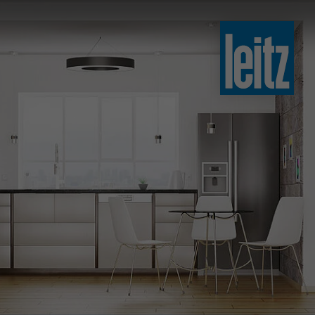
slovenski
english
english
türkçe
english
tiếng việt
中文
ไทย
yкраїнська