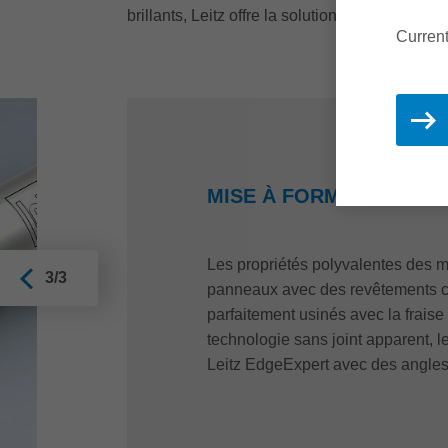
brillants, Leitz offre la solution adéquate 
Current
MISE À FORMAT AVEC D
Les propriétés polyvalentes des ma
3/3
panneaux avec des revêtements ca
parfaitement usinés avec la frais
technologie sans joint apparent, 
Leitz EdgeExpert avec des angles 