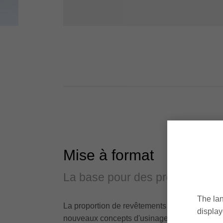
Mise à format
La base pour des produits à for
The lan
La proportion de revêtements difficiles à usi
display
nouveaux concepts d'usinage et de nouvelles s