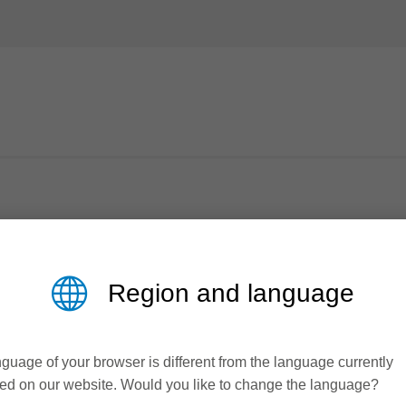
Region and language
te valeur ajoutée
guage of your browser is different from the language currently
ner dans l'ameublement et la décoration intérieure est en const
ed on our website. Would you like to change the language?
olutions d'outils. Qu'il s'agisse de décors en papier très fins,