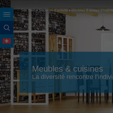
España
France
Site Web
Secteurs d'activité
Meubles & portes d'intéri
Page navigation
Great Britain
Italia
page search
India
language
Japan (日本)
Lietuva
Meubles & cuisines
Magyarország
La diversité rencontre l'indiv
Malaysia
México