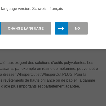
pour chaque exigence grâce à sa vaste gamme de dresseurs et de 
 language version: Schweiz - français
CHANGE LANGUAGE
NO
ES FRAISES À DRESSER
tériaux exigent des solutions d'outils polyvalentes. Les
ssants, par exemple en résine de mélamine, peuvent être
e à dresser WhisperCut et WhisperCut PLUS. Pour la
les revêtements de haute brillance ou de papier, la gamme
d'axe plus importants est parfaitement adaptée.