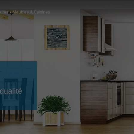
Slovenija
español
Suomi
eures
Meubles & Cuisines
français
Taiwan
english
Türkiye
italiano
USA
english
Việt Nam
日本語
中国
english
ประเทศไทย
magyar
idualité
Україна
english
español