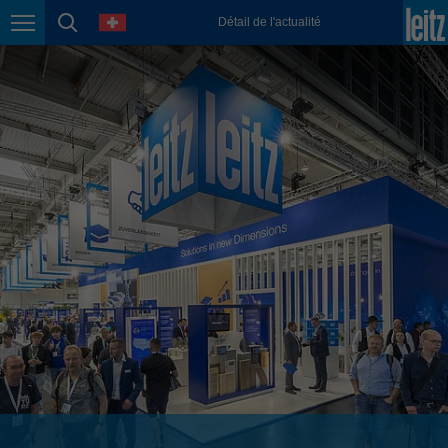
english
language
Détail de l'actualité
Page navigation
page search
México
español
Nederland
nederlands
Österreich
deutsch
Polska
polski
Portugal
português
România
Română
Schweiz
deutsch
français