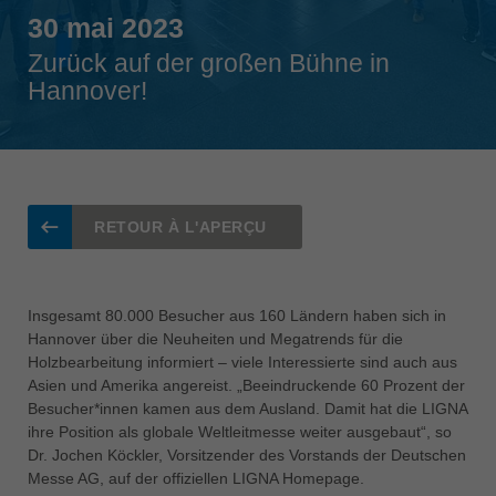
Singapore
30 mai 2023
english
Zurück auf der großen Bühne in
Hannover!
Slovenija
slovenski
Suomi
english
Taiwan
RETOUR À L'APERÇU
english
Türkiye
türkçe
Insgesamt 80.000 Besucher aus 160 Ländern haben sich in
Hannover über die Neuheiten und Megatrends für die
USA
Holzbearbeitung informiert – viele Interessierte sind auch aus
english
Asien und Amerika angereist. „Beeindruckende 60 Prozent der
Besucher*innen kamen aus dem Ausland. Damit hat die LIGNA
Việt Nam
ihre Position als globale Weltleitmesse weiter ausgebaut“, so
tiếng việt
Dr. Jochen Köckler, Vorsitzender des Vorstands der Deutschen
中国
Messe AG, auf der offiziellen LIGNA Homepage.