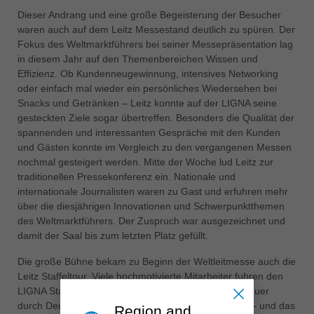
中文
Dieser Andrang und eine große Begeisterung der Besucher
waren auch auf dem Leitz Messestand deutlich zu spüren. Der
ประเทศไทย
Fokus des Weltmarktführers bei seiner Messepräsentation lag
ไทย
in diesem Jahr auf den Themenbereichen Wissen und
Україна
Effizienz. Ob Kundenneugewinnung, intensives Networking
yкраїнська
oder einfach mal wieder ein persönliches Wiedersehen bei
Snacks und Getränken – Leitz konnte auf der LIGNA seine
gesteckten Ziele sogar übertreffen. Besonders die Qualität der
spannenden und interessanten Gespräche mit den Kunden
und Gästen konnte im Vergleich zu den vergangenen Messen
nochmal gesteigert werden. Mitte der Woche lud Leitz zur
traditionellen Pressekonferenz ein. Nationale und
internationale Journalisten waren zu Gast und erfuhren mehr
über die diesjährigen Innovationen und Schwerpunktthemen
des Weltmarktführers. Der Zuspruch war ausgezeichnet und
damit der Saal bis zum letzten Platz gefüllt.
Die große Bühne bekam zu Beginn der Weltleitmesse auch die
Leitz Staffeltour. Viele hochmotivierte Mitarbeiter fuhren den
LIGNA Staffelstab über mehrere Wochen kreuz und quer
durch Deutschland von Oberkochen nach Hannover – und das
Region and