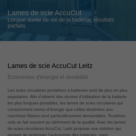
Singapore
Lames de scie AccuCut
english
Longue durée de vie de la batterie, résultats
Slovenija
parfaits
slovenski
Suomi
english
Taiwan
Lames de scie AccuCut Leitz
english
Économies d'énergie et durabilité
Türkiye
türkçe
Les scies circulaires portatives à batteries sont de plus en plus
USA
populaires. Afin d'obtenir des durées d'utilisation de la batterie
english
les plus longues possibles, les lames de scies circulaires qui
consomment moins d'énergie que celles destinées aux
Việt Nam
machines filaires sont particulièrement demandées. Toutefois,
tiếng việt
cela se fait souvent au détriment de la qualité. Avec les lames
de scies circulaires AccuCut, Leitz propose une solution qui
中国
permet de prolonger l'autonomie des batteries, sans