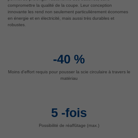
中文
compromettre la qualité de la coupe. Leur conception
innovante les rend non seulement particulièrement économes
ประเทศไทย
en énergie et en électricité, mais aussi très durables et
ไทย
robustes.
Україна
yкраїнська
-40
%
Moins d'effort requis pour pousser la scie circulaire à travers le
matériau
5
-fois
Possibilité de réaffûtage (max.)