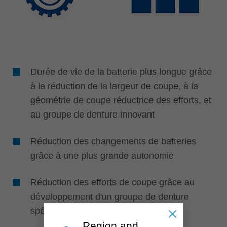
Durée de vie de la batterie plus longue grâce
à la réduction de la largeur de coupe, à la
géométrie de coupe réductrice des efforts, et
au groupe de denture innovant
Réduction des changements de batteries
grâce à une plus grande autonomie
Réduction des efforts de coupe grâce au
développement d'un groupe de denture
spécial
Region and