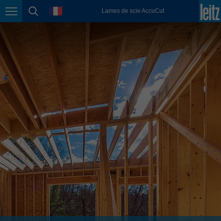
english
language
Lames de scie AccuCut
Page navigation
page search
México
español
Nederland
nederlands
Österreich
deutsch
Polska
polski
Portugal
português
România
Română
Schweiz
deutsch
français