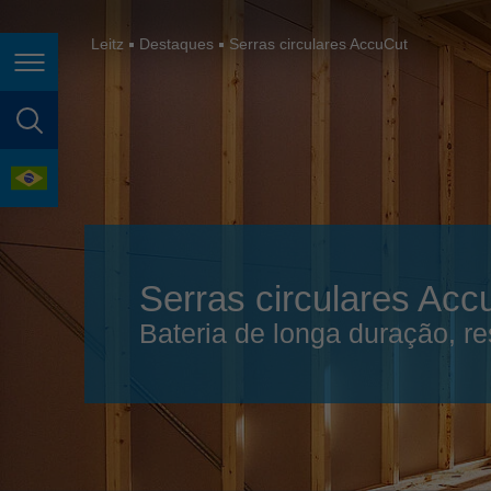
España
France
Leitz
Destaques
Serras circulares AccuCut
Page navigation
Great Britain
Italia
page search
India
language
Japan (日本)
Lietuva
Serras circulares Acc
Magyarország
Bateria de longa duração, re
Malaysia
México