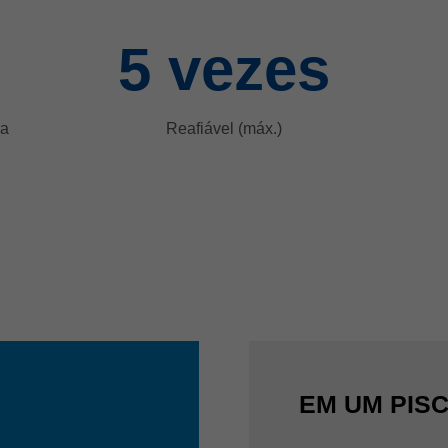
5
vezes
ra
Reafiável (máx.)
EM UM PIS