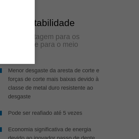
Sustentabilidade
Uma vantagem para os
usuários e para o meio
ambiente
Menor desgaste da aresta de corte e
forças de corte mais baixas devido à
classe de metal duro resistente ao
desgaste
Pode ser reafiado até 5 vezes
Economia significativa de energia
devido ao inovador passo de dente