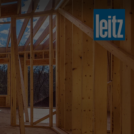
slovenski
english
english
türkçe
english
tiếng việt
中文
ไทย
yкраїнська