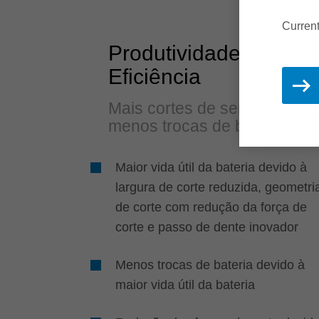
Current
Produtividade e
Eficiência
Mais cortes de serra,
menos trocas de bateria
Maior vida útil da bateria devido à
largura de corte reduzida, geometri
de corte com redução da força de
corte e passo de dente inovador
Menos trocas de bateria devido à
maior vida útil da bateria