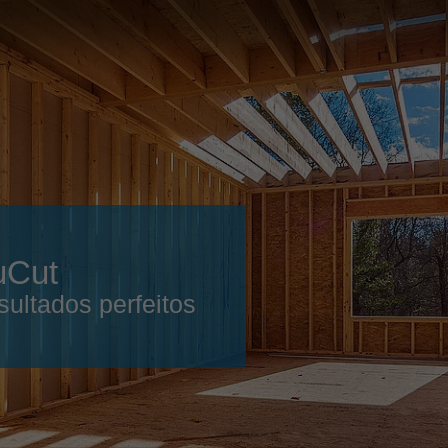
Slovenija
español
Suomi
français
Taiwan
english
Türkiye
italiano
USA
english
Việt Nam
日本語
中国
english
uCut
ประเทศไทย
magyar
sultados perfeitos
Україна
english
español