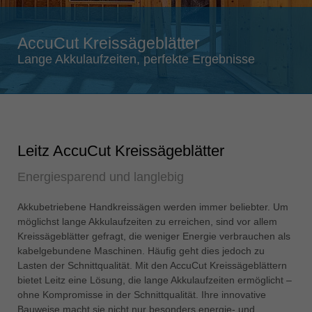
Singapore
english
AccuCut Kreissägeblätter
Slovenija
Lange Akkulaufzeiten, perfekte Ergebnisse
slovenski
Suomi
english
Taiwan
Leitz AccuCut Kreissägeblätter
english
Energiesparend und langlebig
Türkiye
türkçe
Akkubetriebene Handkreissägen werden immer beliebter. Um
USA
möglichst lange Akkulaufzeiten zu erreichen, sind vor allem
english
Kreissägeblätter gefragt, die weniger Energie verbrauchen als
kabelgebundene Maschinen. Häufig geht dies jedoch zu
Việt Nam
Lasten der Schnittqualität. Mit den AccuCut Kreissägeblättern
tiếng việt
bietet Leitz eine Lösung, die lange Akkulaufzeiten ermöglicht –
ohne Kompromisse in der Schnittqualität. Ihre innovative
中国
Bauweise macht sie nicht nur besonders energie- und