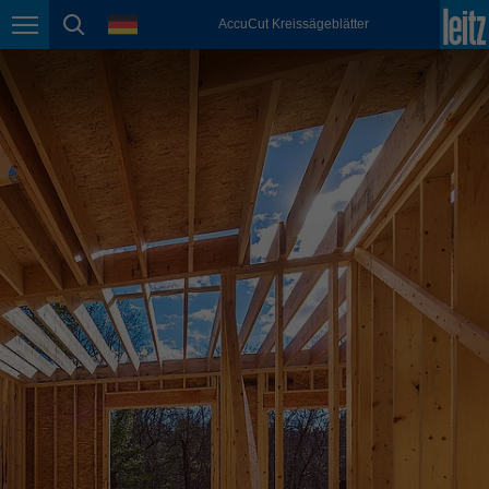
english
Sprache
AccuCut Kreissägeblätter
Seitennavigation
Seitensuche
México
español
Nederland
nederlands
Österreich
deutsch
Polska
polski
Portugal
português
România
Română
Schweiz
deutsch
français