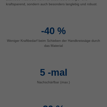
中文
kraftsparend, sondern auch besonders langlebig und robust.
ประเทศไทย
ไทย
Україна
-40
%
yкраїнська
Weniger Kraftbedarf beim Schieben der Handkreissäge durch
das Material
5
-mal
Nachschärfbar (max.)