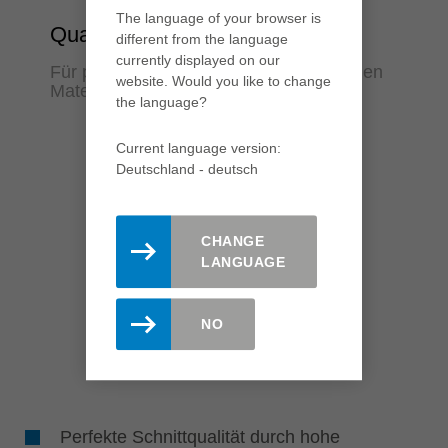
The language of your browser is
Qualität
different from the language
currently displayed on our
Für perfekte Ergebnisse in verschiedenen
website. Would you like to change
Materialien
the language?
Current language version:
Deutschland - deutsch
CHANGE
LANGUAGE
NO
Perfekte Schnittqualität durch hohe