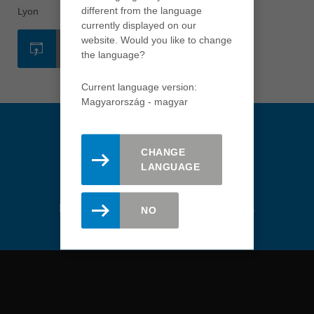
english
different from the language
Lyon
currently displayed on our
Việt Nam
website. Would you like to change
WEBOLDAL
tiếng việt
the language?
中国
Current language version:
中文
Magyarország - magyar
ประเทศไทย
ไทย
CHANGE
Україна
LANGUAGE
yкраїнська
Maradjon naprakész. Itt
regisztálhatsz a Leitz hírlevélre.
NO