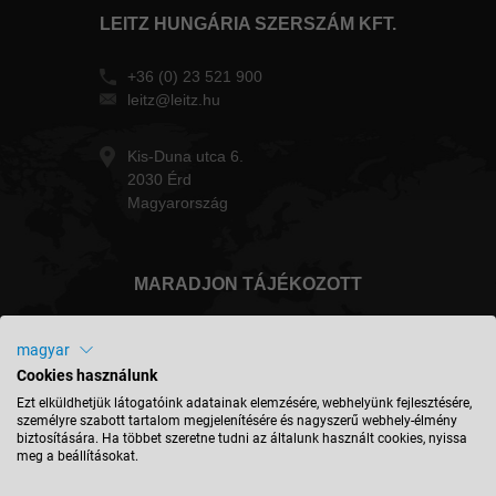
LEITZ HUNGÁRIA SZERSZÁM KFT.
+36 (0) 23 521 900
leitz@leitz.hu
Kis-Duna utca 6.
2030 Érd
Magyarország
MARADJON TÁJÉKOZOTT
magyar
Cookies használunk
Magyarország - magyar
Ezt elküldhetjük látogatóink adatainak elemzésére, webhelyünk fejlesztésére,
személyre szabott tartalom megjelenítésére és nagyszerű webhely-élmény
biztosítására. Ha többet szeretne tudni az általunk használt cookies, nyissa
meg a beállításokat.
HELY KERESÉSE