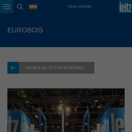
english
nyelv
Vásár részletei
Oldalnavigáció
oldal keresése
Magyarország
magyar
EUROBOIS
Malaysia
english
México
español
Nederland
VISSZA AZ ÁTTEKINTÉSHEZ
nederlands
Österreich
deutsch
Polska
polski
Portugal
português