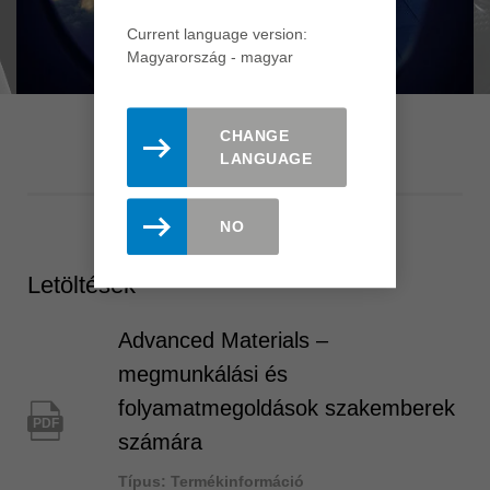
Current language version:
Magyarország - magyar
CHANGE
LANGUAGE
NO
Letöltések
Advanced Materials –
megmunkálási és
folyamatmegoldások szakemberek
PDF
számára
Típus: Termékinformáció