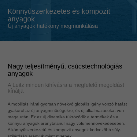
Singapore
english
Könnyűszerkezetes és kompozit
anyagok
Slovenija
Új anyagok hatékony megmunkálása
slovenski
Suomi
english
Taiwan
english
Nagy teljesítményű, csúcstechnológiás
anyagok
Türkiye
türkçe
A Leitz minden kihívásra a megfelelő megoldást
kínálja
USA
english
A mobilitás iránti gyorsan növekvő globális igény vonzó hatást
Việt Nam
gyakorol az új anyagminőségekre, és új alkalmazásokat von
tiếng việt
maga után. Ez az új dinamika tükröződik a termékek és a
könnyű anyagok aránytalanul nagy volumennövekedésében.
中国
A könnyűszerkezetű és kompozit anyagok kedvezőbb súly-
中文
szilárdság arányuk miatt nyernek.