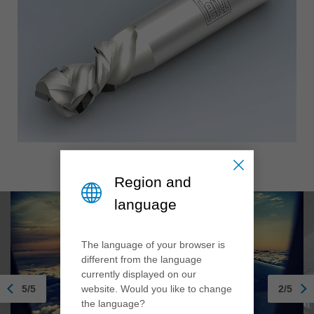
Region and
language
The language of your browser is
different from the language
currently displayed on our
website. Would you like to change
5/5
2/5
the language?