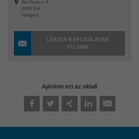
Kis-Duna u. 6.
2030 Érd
Hungary
LÉPJEN KAPCSOLATBA
VELÜNK
Ajánlom ezt az oldalt
MAIL
FACEBOOK
TWITTER
XING
LINKEDIN