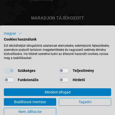
MARADJON TÁJÉKOZOTT
magyar
Cookies használunk
Magyarország - magyar
Ezt elküldhetjük látogatóink adatainak elemzésére, webhelyünk fejlesztésére,
személyre szabott tartalom megjelenítésére és nagyszerű webhely-élmény
biztosítására. Ha többet szeretne tudni az általunk használt cookies, nyissa
meg a beállításokat.
HELY KERESÉSE
Szükséges
Teljesítmény
Funkcionális
Hirdető
Mindent elfogad
© 2026 Leitz GmbH & Co. KG
Impresszum
Kapcsolat
Adatvédelem
ÁSZF
Beállítások mentése
Tagadni
Cookie-beállítások
Nem, állítsa be