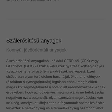
ประเทศไทย
ไทย
Україна
yкраїнська
Szálerősítésű anyagok
Könnyű, jövőorientált anyagok
A szálerősítésű anyagokból, például CFRP-ből (CFK) vagy
GFRP-ből (GFK) készült alkatrészek gyártása költségigényes
az azonos teherbírású fém alkatrészekhez képest. Ezért
elsősorban olyan területeken használják őket, ahol előnyeik
(általában súlymegtakarítás) legalább ennek megfelelően
magas költségmegtakarítási potenciált eredményeznek. Annak
érdekében, hogy az időigényes megmunkálás ne befolyásolja
negatívan ezt a potenciált, olyan szerszámmegoldásokra van
szükség, amelyeket kifejezetten a folyamatok optimalizálására
terveztek a hatékonyság és a termelékenység szempontjából.