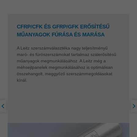
CFRP/CFK ÉS GFRP/GFK ERŐSÍTÉSŰ
MŰANYAGOK FÚRÁSA ÉS MARÁSA
A Leitz szerszámválasztéka nagy teljesítményű
maró- és fúrószerszámokat tartalmaz szálerősítésű
műanyagok megmunkálásához. A Leitz még a
méhsejtpanelek megmunkálásához is optimálisan
összehangolt, meggyőző szerszámmegoldásokat
kínál.