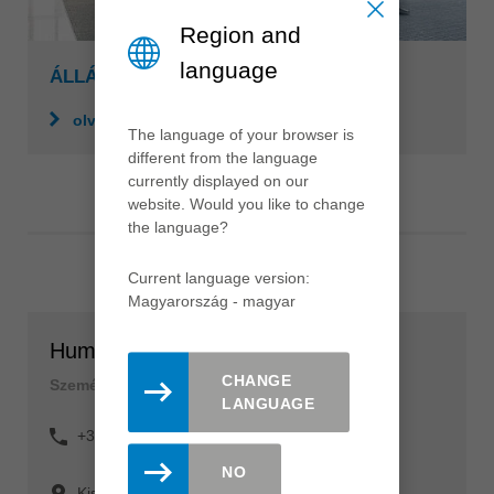
Region and
language
ÁLLÁS AJÁNLATOK
olvass tovább
The language of your browser is
different from the language
currently displayed on our
website. Would you like to change
the language?
Current language version:
Magyarország - magyar
Humán erőforrás menedzsment
CHANGE
Személyzeti osztály
LANGUAGE
+36 (0) 23 521 900
NO
Kis-Duna u. 6.