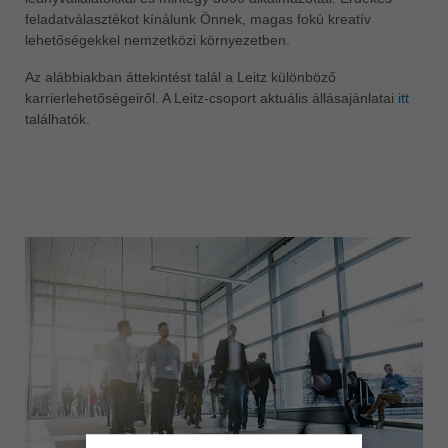
feladatválasztékot kínálunk Önnek, magas fokú kreatív
ประเทศไทย
lehetőségekkel nemzetközi környezetben.
ไทย
Az alábbiakban áttekintést talál a Leitz különböző
Україна
karrierlehetőségeiről. A Leitz-csoport aktuális állásajánlatai
itt
yкраїнська
találhatók.