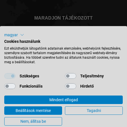
MARADJON TÁJÉKOZOTT
magyar
Cookies használunk
Magyarország - magyar
Ezt elküldhetjük látogatóink adatainak elemzésére, webhelyünk fejlesztésére,
személyre szabott tartalom megjelenítésére és nagyszerű webhely-élmény
biztosítására. Ha többet szeretne tudni az általunk használt cookies, nyissa
meg a beállításokat.
HELY KERESÉSE
Szükséges
Teljesítmény
Funkcionális
Hirdető
Mindent elfogad
© 2026 Leitz GmbH & Co. KG
Impresszum
Kapcsolat
Adatvédelem
ÁSZF
Beállítások mentése
Tagadni
Cookie-beállítások
Nem, állítsa be