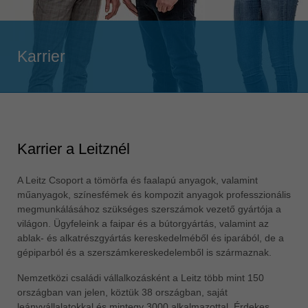
Singapore
english
Slovenija
Karrier
slovenski
Suomi
english
Taiwan
english
Karrier a Leitznél
Türkiye
A Leitz Csoport a tömörfa és faalapú anyagok, valamint
türkçe
műanyagok, színesfémek és kompozit anyagok professzionális
USA
megmunkálásához szükséges szerszámok vezető gyártója a
english
világon. Ügyfeleink a faipar és a bútorgyártás, valamint az
ablak- és alkatrészgyártás kereskedelméből és iparából, de a
Việt Nam
gépiparból és a szerszámkereskedelemből is származnak.
tiếng việt
Nemzetközi családi vállalkozásként a Leitz több mint 150
中国
országban van jelen, köztük 38 országban, saját
中文
leányvállalatokkal és mintegy 3000 alkalmazottal. Érdekes