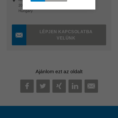
2030 Érd
Hungary
LÉPJEN KAPCSOLATBA
VELÜNK
Ajánlom ezt az oldalt
MAIL
FACEBOOK
TWITTER
XING
LINKEDIN