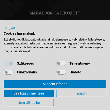
MARADJON TÁJÉKOZOTT
magyar
Cookies használunk
Magyarország - magyar
Ezt elküldhetjük látogatóink adatainak elemzésére, webhelyünk fejlesztésére,
személyre szabott tartalom megjelenítésére és nagyszerű webhely-élmény
biztosítására. Ha többet szeretne tudni az általunk használt cookies, nyissa
meg a beállításokat.
HELY KERESÉSE
Szükséges
Teljesítmény
Funkcionális
Hirdető
Mindent elfogad
© 2026 Leitz GmbH & Co. KG
Impresszum
Kapcsolat
Adatvédelem
ÁSZF
Beállítások mentése
Tagadni
Cookie-beállítások
Nem, állítsa be