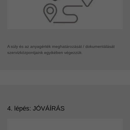
A súly és az anyagérték meghatározását / dokumentálását
szervizközpontjaink egyikében végezzük.
4. lépés: JÓVÁÍRÁS