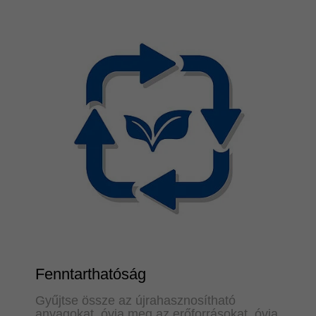
Fenntarthatóság
Gyűjtse össze az újrahasznosítható
anyagokat, óvja meg az erőforrásokat, óvja