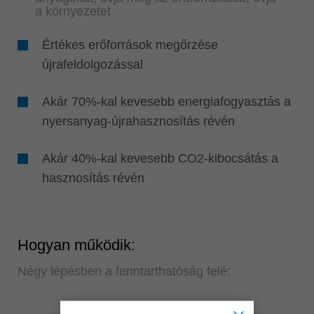
a környezetet
Értékes erőforrások megőrzése
újrafeldolgozással
Akár 70%-kal kevesebb energiafogyasztás a
nyersanyag-újrahasznosítás révén
Akár 40%-kal kevesebb CO2-kibocsátás a
hasznosítás révén
Hogyan működik:
Négy lépésben a fenntarthatóság felé: