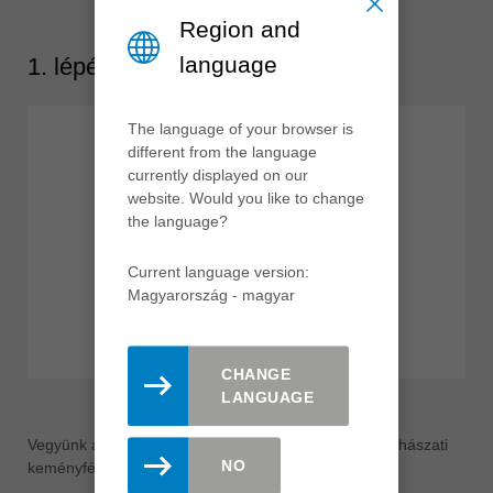
Region and
language
1. lépés: ÖSSZEGYŰJTÉS
The language of your browser is
different from the language
currently displayed on our
website. Would you like to change
the language?
Current language version:
Magyarország - magyar
CHANGE
LANGUAGE
Vegyünk aktív részt és gyűjtsük össze a kiégett porkohászati
NO
keményfémet (vágók, fúrók, cserélhető lemezek).