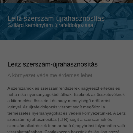
Singapore
english
Leitz szerszám-újrahasznosítás
Slovenija
Szilárd keményfém újrafeldolgozása
slovenski
Suomi
english
Taiwan
english
Leitz szerszám-újrahasznosítás
Türkiye
A környezet védelme érdemes lehet
türkçe
A szerszámok és szerszámrendszerek nagyrészt értékes és
USA
néha ritka nyersanyagokból állnak. Ezeknek az összetevőknek
english
a kitermelése összetett és nagy mennyiségű erőforrást
Việt Nam
igényel. Az újrafeldolgozás viszont segít megőrizni a
tiếng việt
természetes nyersanyagokat és védeni környezetünket. A Leitz
szerszám-újrahasznosítás (LTR) segít a szerszámok és
中国
szerszámalkatrészek fenntartható újragyártási folyamatba való
中文
visszajuttatásában. Csatlakozzon hozzánk és járuljon hozzá