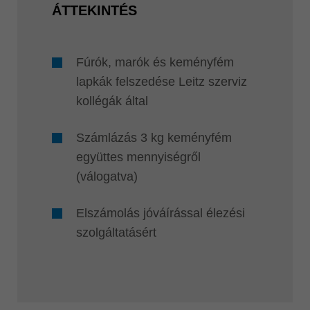
ÁTTEKINTÉS
Fúrók, marók és keményfém
lapkák felszedése Leitz szerviz
kollégák által
Számlázás 3 kg keményfém
együttes mennyiségről
(válogatva)
Elszámolás jóváírással élezési
szolgáltatásért