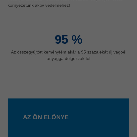
környezetünk aktív védelméhez!
ประเทศไทย
ไทย
Україна
yкраїнська
95
%
Az összegyűjtött keményfém akár a 95 százalékát új vágóél
anyaggá dolgozzák fel
AZ ÖN ELŐNYE