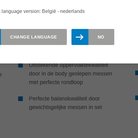
 language version: België - nederlands
Kwaliteit
CHANGE LANGUAGE
NO
Perfecte
oppervlaktekwaliteit
Uitstekende oppervlaktekwaliteit
door in de body geslepen messen
e
met perfecte rondloop
Perfecte balanskwaliteit door
gewichtsgelijke messen in set