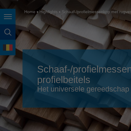
España
France
Home
Highlights
Schaaf-/profielmessenkop met rugvert
Page navigation
Great Britain
Italia
page search
India
language
Japan (日本)
Schaaf-/profielmesse
Lietuva
profielbeitels
Magyarország
Het universele gereedschap 
Malaysia
México