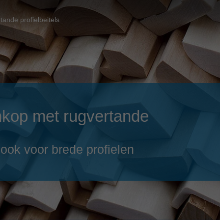
Slovenija
español
Suomi
ande profielbeitels
français
Taiwan
english
Türkiye
italiano
USA
english
Việt Nam
日本語
nkop met rugvertande
中国
english
ประเทศไทย
magyar
ook voor brede profielen
Україна
english
español