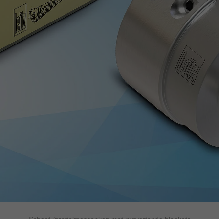
Schaaf-/profielmessenkop met rugvertande blankets