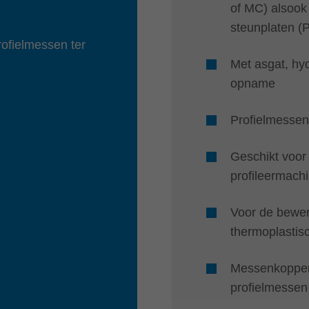
of MC) alsook
steunplaten (
rofielmessen ter
Met asgat, h
opname
Profielmessen
Geschikt voor 
profileermach
Voor de bewer
thermoplastis
Messenkoppen 
profielmessen 