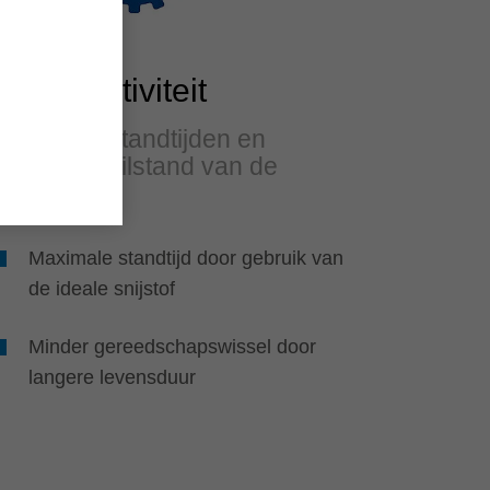
Productiviteit
Hogere standtijden en
minder stilstand van de
machine
Maximale standtijd door gebruik van
de ideale snijstof
Minder gereedschapswissel door
langere levensduur