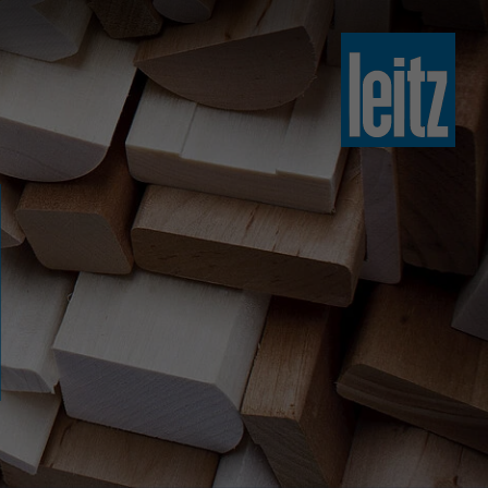
slovenski
english
english
türkçe
english
tiếng việt
中文
ไทย
yкраїнська