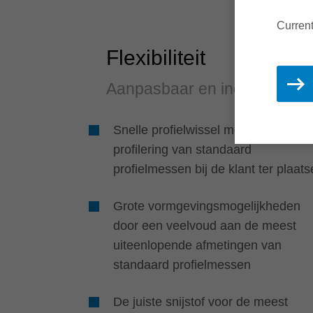
Current
Flexibiliteit
Aanpasbaar en individueel
Snelle profielwissel mogelijk door
profilering van standaard
profielmessen bij de klant ter plaats
Grote vormgevingsmogelijkheden
door een veelvoud aan de meest
uiteenlopende afmetingen van
standaard profielmessen
De juiste snijstof voor de meest