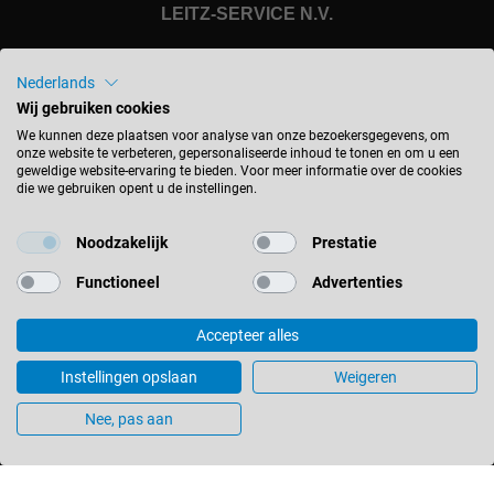
LEITZ-SERVICE N.V.
+32 (0) 2251 60 47
Nederlands
+32 (0) 2252 14 36
Wij gebruiken cookies
contact-be@leitz.org
We kunnen deze plaatsen voor analyse van onze bezoekersgegevens, om
onze website te verbeteren, gepersonaliseerde inhoud te tonen en om u een
Industrieweg 15
geweldige website-ervaring te bieden. Voor meer informatie over de cookies
die we gebruiken opent u de instellingen.
1850 Grimbergen
België
Noodzakelijk
Prestatie
Functioneel
Advertenties
BLIJF OP DE HOOGTE
Accepteer alles
Instellingen opslaan
Weigeren
België - nederlands
Nee, pas aan
LOCATIE ZOEKEN