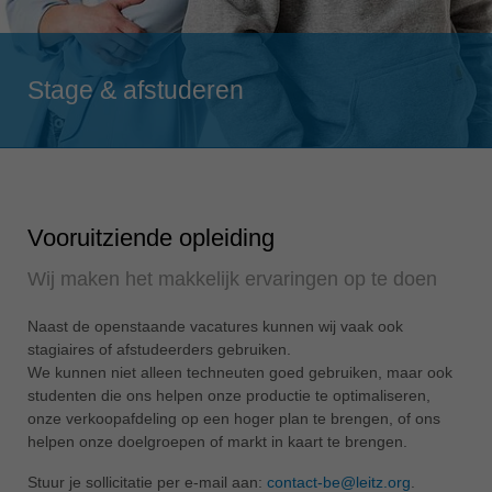
Singapore
english
Slovenija
Stage & afstuderen
slovenski
Suomi
english
Taiwan
english
Vooruitziende opleiding
Türkiye
Wij maken het makkelijk ervaringen op te doen
türkçe
Naast de openstaande vacatures kunnen wij vaak ook
USA
stagiaires of afstudeerders gebruiken.
english
We kunnen niet alleen techneuten goed gebruiken, maar ook
Việt Nam
studenten die ons helpen onze productie te optimaliseren,
tiếng việt
onze verkoopafdeling op een hoger plan te brengen, of ons
helpen onze doelgroepen of markt in kaart te brengen.
中国
Stuur je sollicitatie per e-mail aan:
contact-be@leitz.org
.
中文